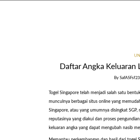
UN
Daftar Angka Keluaran 
By
SafASFsf23
Togel Singapore telah menjadi salah satu bentu
munculnya berbagai situs online yang memudah
Singapore, atau yang umumnya disingkat SGP,
reputasinya yang diakui dan proses pengundian
keluaran angka yang dapat mengubah nasib mer
Memantau perkembangan dan hasil dari togel Si