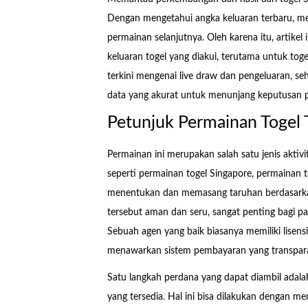
Dengan mengetahui angka keluaran terbaru, mer
permainan selanjutnya. Oleh karena itu, artikel
keluaran togel yang diakui, terutama untuk to
terkini mengenai live draw dan pengeluaran, s
data yang akurat untuk menunjang keputusan 
Petunjuk Permainan Togel 
Permainan ini merupakan salah satu jenis aktivi
seperti permainan togel Singapore, permainan 
menentukan dan memasang taruhan berdasarka
tersebut aman dan seru, sangat penting bagi pa
Sebuah agen yang baik biasanya memiliki lisensi
menawarkan sistem pembayaran yang transpar
Satu langkah perdana yang dapat diambil adala
yang tersedia. Hal ini bisa dilakukan dengan me