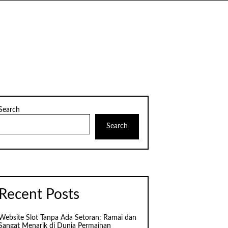
Search
Search
Recent Posts
Website Slot Tanpa Ada Setoran: Ramai dan
Sangat Menarik di Dunia Permainan