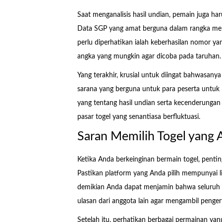
Saat menganalisis hasil undian, pemain juga ha
Data SGP yang amat berguna dalam rangka melaku
perlu diperhatikan ialah keberhasilan nomor 
angka yang mungkin agar dicoba pada taruhan.
Yang terakhir, krusial untuk diingat bahwasanya a
sarana yang berguna untuk para peserta untuk 
yang tentang hasil undian serta kecenderunga
pasar togel yang senantiasa berfluktuasi.
Saran Memilih Togel yang
Ketika Anda berkeinginan bermain togel, penti
Pastikan platform yang Anda pilih mempunyai lis
demikian Anda dapat menjamin bahwa seluruh ber
ulasan dari anggota lain agar mengambil penge
Setelah itu, perhatikan berbagai permainan yang