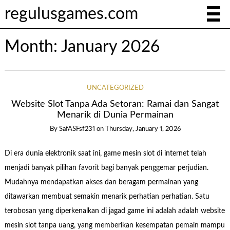
regulusgames.com
Month:
January 2026
UNCATEGORIZED
Website Slot Tanpa Ada Setoran: Ramai dan Sangat
Menarik di Dunia Permainan
By
SafASFsf231
on
Thursday, January 1, 2026
Di era dunia elektronik saat ini, game mesin slot di internet telah
menjadi banyak pilihan favorit bagi banyak penggemar perjudian.
Mudahnya mendapatkan akses dan beragam permainan yang
ditawarkan membuat semakin menarik perhatian perhatian. Satu
terobosan yang diperkenalkan di jagad game ini adalah adalah website
mesin slot tanpa uang, yang memberikan kesempatan pemain mampu