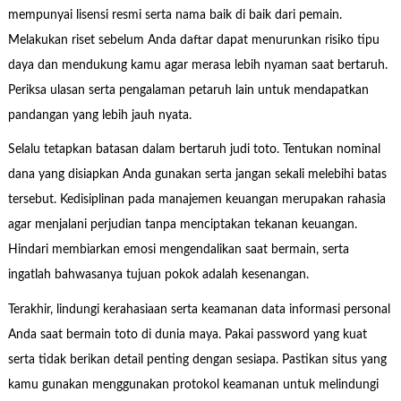
mempunyai lisensi resmi serta nama baik di baik dari pemain.
Melakukan riset sebelum Anda daftar dapat menurunkan risiko tipu
daya dan mendukung kamu agar merasa lebih nyaman saat bertaruh.
Periksa ulasan serta pengalaman petaruh lain untuk mendapatkan
pandangan yang lebih jauh nyata.
Selalu tetapkan batasan dalam bertaruh judi toto. Tentukan nominal
dana yang disiapkan Anda gunakan serta jangan sekali melebihi batas
tersebut. Kedisiplinan pada manajemen keuangan merupakan rahasia
agar menjalani perjudian tanpa menciptakan tekanan keuangan.
Hindari membiarkan emosi mengendalikan saat bermain, serta
ingatlah bahwasanya tujuan pokok adalah kesenangan.
Terakhir, lindungi kerahasiaan serta keamanan data informasi personal
Anda saat bermain toto di dunia maya. Pakai password yang kuat
serta tidak berikan detail penting dengan sesiapa. Pastikan situs yang
kamu gunakan menggunakan protokol keamanan untuk melindungi