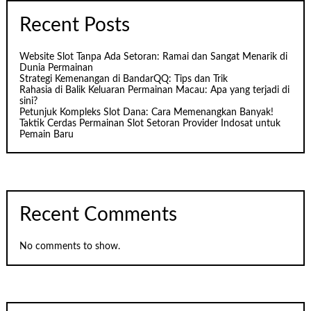
Recent Posts
Website Slot Tanpa Ada Setoran: Ramai dan Sangat Menarik di
Dunia Permainan
Strategi Kemenangan di BandarQQ: Tips dan Trik
Rahasia di Balik Keluaran Permainan Macau: Apa yang terjadi di
sini?
Petunjuk Kompleks Slot Dana: Cara Memenangkan Banyak!
Taktik Cerdas Permainan Slot Setoran Provider Indosat untuk
Pemain Baru
Recent Comments
No comments to show.