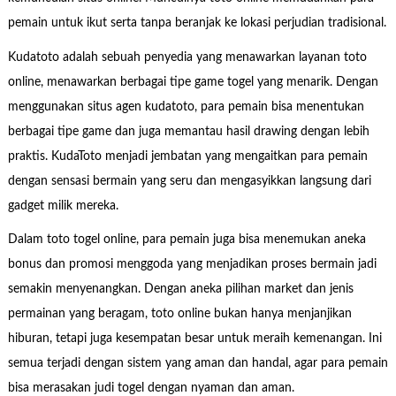
pemain untuk ikut serta tanpa beranjak ke lokasi perjudian tradisional.
Kudatoto adalah sebuah penyedia yang menawarkan layanan toto
online, menawarkan berbagai tipe game togel yang menarik. Dengan
menggunakan situs agen kudatoto, para pemain bisa menentukan
berbagai tipe game dan juga memantau hasil drawing dengan lebih
praktis. KudaToto menjadi jembatan yang mengaitkan para pemain
dengan sensasi bermain yang seru dan mengasyikkan langsung dari
gadget milik mereka.
Dalam toto togel online, para pemain juga bisa menemukan aneka
bonus dan promosi menggoda yang menjadikan proses bermain jadi
semakin menyenangkan. Dengan aneka pilihan market dan jenis
permainan yang beragam, toto online bukan hanya menjanjikan
hiburan, tetapi juga kesempatan besar untuk meraih kemenangan. Ini
semua terjadi dengan sistem yang aman dan handal, agar para pemain
bisa merasakan judi togel dengan nyaman dan aman.