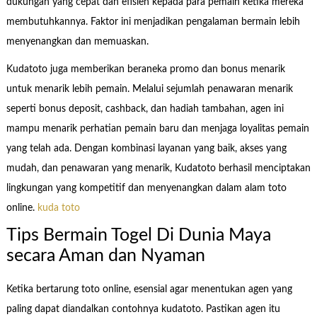
dukungan yang cepat dan efisien kepada para pemain ketika mereka
membutuhkannya. Faktor ini menjadikan pengalaman bermain lebih
menyenangkan dan memuaskan.
Kudatoto juga memberikan beraneka promo dan bonus menarik
untuk menarik lebih pemain. Melalui sejumlah penawaran menarik
seperti bonus deposit, cashback, dan hadiah tambahan, agen ini
mampu menarik perhatian pemain baru dan menjaga loyalitas pemain
yang telah ada. Dengan kombinasi layanan yang baik, akses yang
mudah, dan penawaran yang menarik, Kudatoto berhasil menciptakan
lingkungan yang kompetitif dan menyenangkan dalam alam toto
online.
kuda toto
Tips Bermain Togel Di Dunia Maya
secara Aman dan Nyaman
Ketika bertarung toto online, esensial agar menentukan agen yang
paling dapat diandalkan contohnya kudatoto. Pastikan agen itu