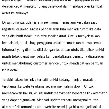
dengan cepat mengatur ulang password dan mendapatkan kembali
akses ke akunnya.
Di samping itu, tidak jarang pengguna mengalami kesulitan saat
registrasi di uni4d. Proses pendaftaran bisa menjadi rumit jika data
yang disubmit tidak utuh atau tidak akurat. Untuk menyelesaikan
kendala ini, krusial bagi pengguna untuk memastikan bahwa semua
informasi yang diminta diisi dengan tepat dan utuh. Jika pihak uni4d
masih tidak dapat menyelesaikan pendaftaran, pengguna disarankan
untuk menghubungi customer service untuk mendapatkan bantuan
lebih detail.
Terakhir, akses ke link alternatif uni4d kadang menjadi masalah,
terutama jika website utama sedang mengalami down. Untuk
memecahkan hal ini, krusial untuk menyimpan beberapa link alternatif
yang dapat digunakan. Mencari update terbaru mengenai tautan
alternatif di komunitas atau website resmi juga bisa menjadi solusi