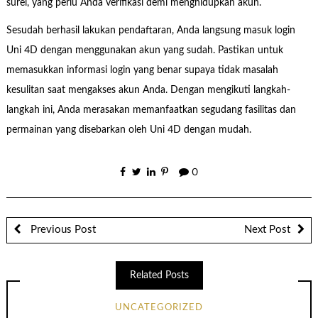
surel, yang perlu Anda verifikasi demi menghidupkan akun.
Sesudah berhasil lakukan pendaftaran, Anda langsung masuk login
Uni 4D dengan menggunakan akun yang sudah. Pastikan untuk
memasukkan informasi login yang benar supaya tidak masalah
kesulitan saat mengakses akun Anda. Dengan mengikuti langkah-
langkah ini, Anda merasakan memanfaatkan segudang fasilitas dan
permainan yang disebarkan oleh Uni 4D dengan mudah.
0
Previous Post
Next Post
Related Posts
UNCATEGORIZED