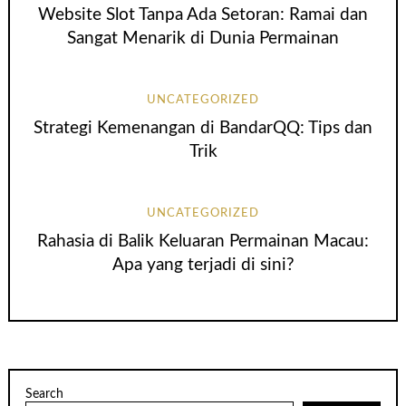
Website Slot Tanpa Ada Setoran: Ramai dan
Sangat Menarik di Dunia Permainan
UNCATEGORIZED
Strategi Kemenangan di BandarQQ: Tips dan
Trik
UNCATEGORIZED
Rahasia di Balik Keluaran Permainan Macau:
Apa yang terjadi di sini?
Search