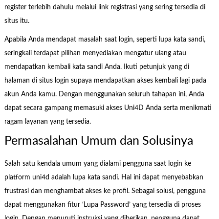
register terlebih dahulu melalui link registrasi yang sering tersedia di
situs itu.
Apabila Anda mendapat masalah saat login, seperti lupa kata sandi,
seringkali terdapat pilihan menyediakan mengatur ulang atau
mendapatkan kembali kata sandi Anda. Ikuti petunjuk yang di
halaman di situs login supaya mendapatkan akses kembali lagi pada
akun Anda kamu. Dengan menggunakan seluruh tahapan ini, Anda
dapat secara gampang memasuki akses Uni4D Anda serta menikmati
ragam layanan yang tersedia.
Permasalahan Umum dan Solusinya
Salah satu kendala umum yang dialami pengguna saat login ke
platform uni4d adalah lupa kata sandi. Hal ini dapat menyebabkan
frustrasi dan menghambat akses ke profil. Sebagai solusi, pengguna
dapat menggunakan fitur ‘Lupa Password’ yang tersedia di proses
login. Dengan menuruti instruksi yang diberikan, pengguna dapat