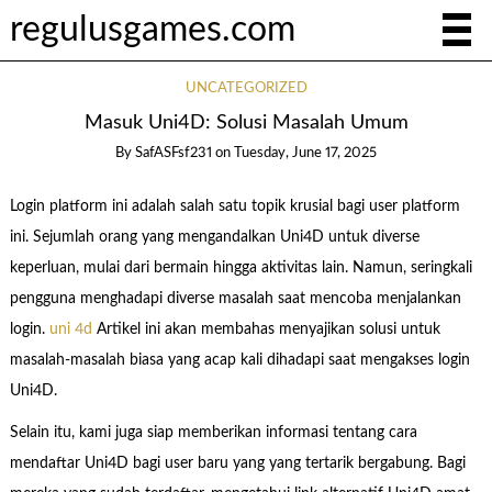
regulusgames.com
UNCATEGORIZED
Masuk Uni4D: Solusi Masalah Umum
By
SafASFsf231
on
Tuesday, June 17, 2025
Login platform ini adalah salah satu topik krusial bagi user platform
ini. Sejumlah orang yang mengandalkan Uni4D untuk diverse
keperluan, mulai dari bermain hingga aktivitas lain. Namun, seringkali
pengguna menghadapi diverse masalah saat mencoba menjalankan
login.
uni 4d
Artikel ini akan membahas menyajikan solusi untuk
masalah-masalah biasa yang acap kali dihadapi saat mengakses login
Uni4D.
Selain itu, kami juga siap memberikan informasi tentang cara
mendaftar Uni4D bagi user baru yang yang tertarik bergabung. Bagi