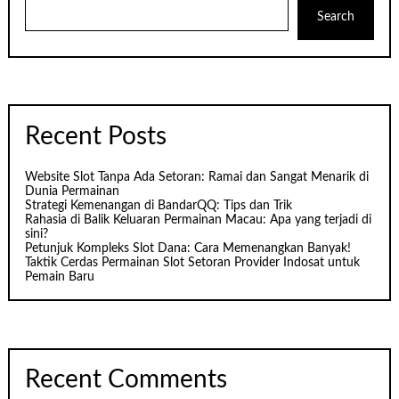
Search
Recent Posts
Website Slot Tanpa Ada Setoran: Ramai dan Sangat Menarik di
Dunia Permainan
Strategi Kemenangan di BandarQQ: Tips dan Trik
Rahasia di Balik Keluaran Permainan Macau: Apa yang terjadi di
sini?
Petunjuk Kompleks Slot Dana: Cara Memenangkan Banyak!
Taktik Cerdas Permainan Slot Setoran Provider Indosat untuk
Pemain Baru
Recent Comments