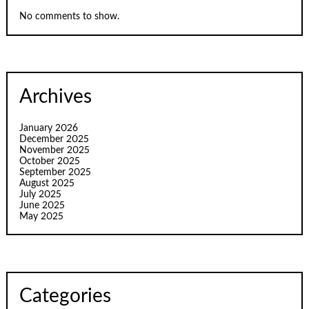
No comments to show.
Archives
January 2026
December 2025
November 2025
October 2025
September 2025
August 2025
July 2025
June 2025
May 2025
Categories