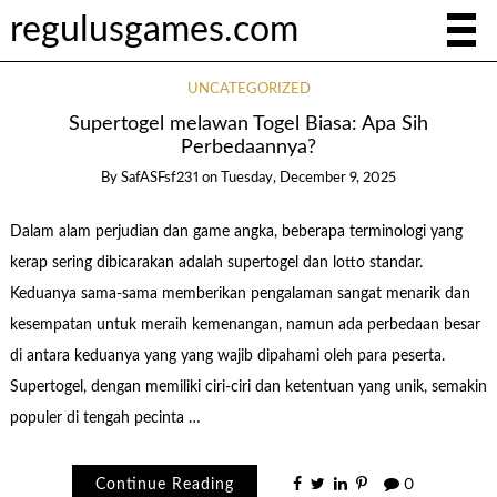
regulusgames.com
UNCATEGORIZED
Supertogel melawan Togel Biasa: Apa Sih
Perbedaannya?
By
SafASFsf231
on
Tuesday, December 9, 2025
Dalam alam perjudian dan game angka, beberapa terminologi yang
kerap sering dibicarakan adalah supertogel dan lotto standar.
Keduanya sama-sama memberikan pengalaman sangat menarik dan
kesempatan untuk meraih kemenangan, namun ada perbedaan besar
di antara keduanya yang yang wajib dipahami oleh para peserta.
Supertogel, dengan memiliki ciri-ciri dan ketentuan yang unik, semakin
populer di tengah pecinta …
Continue Reading
0