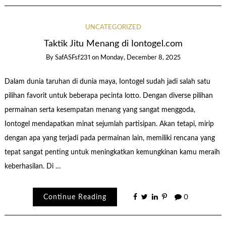
UNCATEGORIZED
Taktik Jitu Menang di Iontogel.com
By
SafASFsf231
on
Monday, December 8, 2025
Dalam dunia taruhan di dunia maya, Iontogel sudah jadi salah satu
pilihan favorit untuk beberapa pecinta lotto. Dengan diverse pilihan
permainan serta kesempatan menang yang sangat menggoda,
Iontogel mendapatkan minat sejumlah partisipan. Akan tetapi, mirip
dengan apa yang terjadi pada permainan lain, memiliki rencana yang
tepat sangat penting untuk meningkatkan kemungkinan kamu meraih
keberhasilan. Di …
Continue Reading
0