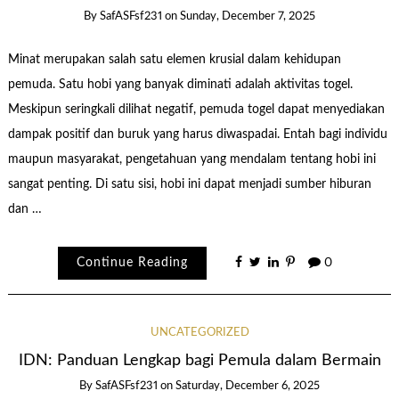
By
SafASFsf231
on
Sunday, December 7, 2025
Minat merupakan salah satu elemen krusial dalam kehidupan
pemuda. Satu hobi yang banyak diminati adalah aktivitas togel.
Meskipun seringkali dilihat negatif, pemuda togel dapat menyediakan
dampak positif dan buruk yang harus diwaspadai. Entah bagi individu
maupun masyarakat, pengetahuan yang mendalam tentang hobi ini
sangat penting. Di satu sisi, hobi ini dapat menjadi sumber hiburan
dan …
Continue Reading
0
UNCATEGORIZED
IDN: Panduan Lengkap bagi Pemula dalam Bermain
By
SafASFsf231
on
Saturday, December 6, 2025