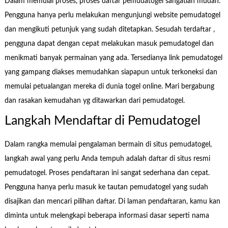
Dalam memulai proses, proses daftar pemudatogel sangatlah mudah.
Pengguna hanya perlu melakukan mengunjungi website pemudatogel
dan mengikuti petunjuk yang sudah ditetapkan. Sesudah terdaftar ,
pengguna dapat dengan cepat melakukan masuk pemudatogel dan
menikmati banyak permainan yang ada. Tersedianya link pemudatogel
yang gampang diakses memudahkan siapapun untuk terkoneksi dan
memulai petualangan mereka di dunia togel online. Mari bergabung
dan rasakan kemudahan yg ditawarkan dari pemudatogel.
Langkah Mendaftar di Pemudatogel
Dalam rangka memulai pengalaman bermain di situs pemudatogel,
langkah awal yang perlu Anda tempuh adalah daftar di situs resmi
pemudatogel. Proses pendaftaran ini sangat sederhana dan cepat.
Pengguna hanya perlu masuk ke tautan pemudatogel yang sudah
disajikan dan mencari pilihan daftar. Di laman pendaftaran, kamu kan
diminta untuk melengkapi beberapa informasi dasar seperti nama