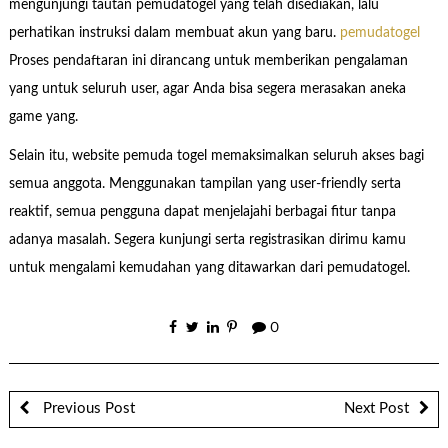
mengunjungi tautan pemudatogel yang telah disediakan, lalu
perhatikan instruksi dalam membuat akun yang baru.
pemudatogel
Proses pendaftaran ini dirancang untuk memberikan pengalaman
yang untuk seluruh user, agar Anda bisa segera merasakan aneka
game yang.
Selain itu, website pemuda togel memaksimalkan seluruh akses bagi
semua anggota. Menggunakan tampilan yang user-friendly serta
reaktif, semua pengguna dapat menjelajahi berbagai fitur tanpa
adanya masalah. Segera kunjungi serta registrasikan dirimu kamu
untuk mengalami kemudahan yang ditawarkan dari pemudatogel.
0
Previous Post
Next Post