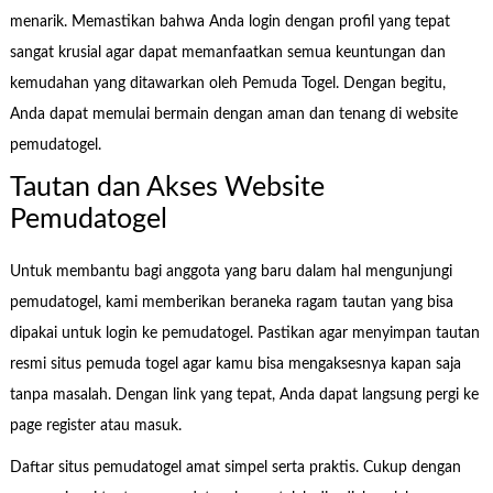
menarik. Memastikan bahwa Anda login dengan profil yang tepat
sangat krusial agar dapat memanfaatkan semua keuntungan dan
kemudahan yang ditawarkan oleh Pemuda Togel. Dengan begitu,
Anda dapat memulai bermain dengan aman dan tenang di website
pemudatogel.
Tautan dan Akses Website
Pemudatogel
Untuk membantu bagi anggota yang baru dalam hal mengunjungi
pemudatogel, kami memberikan beraneka ragam tautan yang bisa
dipakai untuk login ke pemudatogel. Pastikan agar menyimpan tautan
resmi situs pemuda togel agar kamu bisa mengaksesnya kapan saja
tanpa masalah. Dengan link yang tepat, Anda dapat langsung pergi ke
page register atau masuk.
Daftar situs pemudatogel amat simpel serta praktis. Cukup dengan