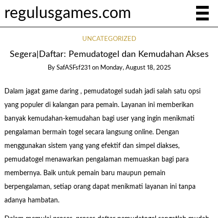
regulusgames.com
UNCATEGORIZED
Segera|Daftar: Pemudatogel dan Kemudahan Akses
By
SafASFsf231
on
Monday, August 18, 2025
Dalam jagat game daring , pemudatogel sudah jadi salah satu opsi
yang populer di kalangan para pemain. Layanan ini memberikan
banyak kemudahan-kemudahan bagi user yang ingin menikmati
pengalaman bermain togel secara langsung online. Dengan
menggunakan sistem yang yang efektif dan simpel diakses,
pemudatogel menawarkan pengalaman memuaskan bagi para
membernya. Baik untuk pemain baru maupun pemain
berpengalaman, setiap orang dapat menikmati layanan ini tanpa
adanya hambatan.