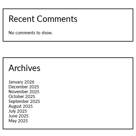
Recent Comments
No comments to show.
Archives
January 2026
December 2025
November 2025
October 2025
September 2025
August 2025
July 2025
June 2025
May 2025