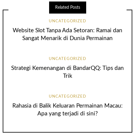
Related Posts
UNCATEGORIZED
Website Slot Tanpa Ada Setoran: Ramai dan
Sangat Menarik di Dunia Permainan
UNCATEGORIZED
Strategi Kemenangan di BandarQQ: Tips dan
Trik
UNCATEGORIZED
Rahasia di Balik Keluaran Permainan Macau:
Apa yang terjadi di sini?