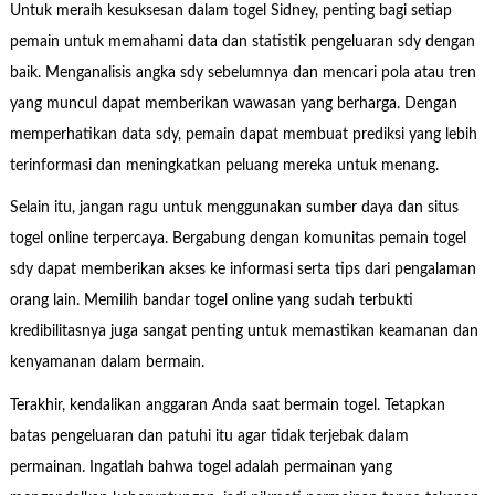
Untuk meraih kesuksesan dalam togel Sidney, penting bagi setiap
pemain untuk memahami data dan statistik pengeluaran sdy dengan
baik. Menganalisis angka sdy sebelumnya dan mencari pola atau tren
yang muncul dapat memberikan wawasan yang berharga. Dengan
memperhatikan data sdy, pemain dapat membuat prediksi yang lebih
terinformasi dan meningkatkan peluang mereka untuk menang.
Selain itu, jangan ragu untuk menggunakan sumber daya dan situs
togel online terpercaya. Bergabung dengan komunitas pemain togel
sdy dapat memberikan akses ke informasi serta tips dari pengalaman
orang lain. Memilih bandar togel online yang sudah terbukti
kredibilitasnya juga sangat penting untuk memastikan keamanan dan
kenyamanan dalam bermain.
Terakhir, kendalikan anggaran Anda saat bermain togel. Tetapkan
batas pengeluaran dan patuhi itu agar tidak terjebak dalam
permainan. Ingatlah bahwa togel adalah permainan yang