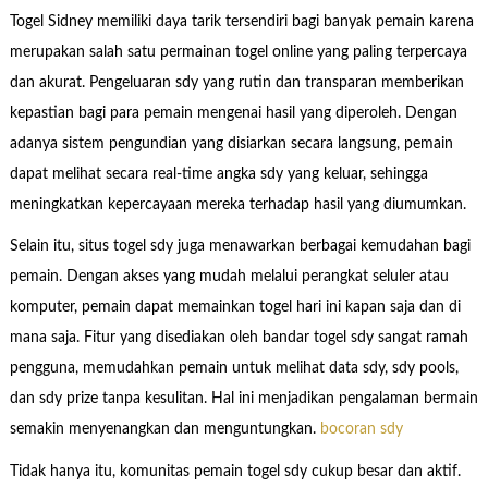
Togel Sidney memiliki daya tarik tersendiri bagi banyak pemain karena
merupakan salah satu permainan togel online yang paling terpercaya
dan akurat. Pengeluaran sdy yang rutin dan transparan memberikan
kepastian bagi para pemain mengenai hasil yang diperoleh. Dengan
adanya sistem pengundian yang disiarkan secara langsung, pemain
dapat melihat secara real-time angka sdy yang keluar, sehingga
meningkatkan kepercayaan mereka terhadap hasil yang diumumkan.
Selain itu, situs togel sdy juga menawarkan berbagai kemudahan bagi
pemain. Dengan akses yang mudah melalui perangkat seluler atau
komputer, pemain dapat memainkan togel hari ini kapan saja dan di
mana saja. Fitur yang disediakan oleh bandar togel sdy sangat ramah
pengguna, memudahkan pemain untuk melihat data sdy, sdy pools,
dan sdy prize tanpa kesulitan. Hal ini menjadikan pengalaman bermain
semakin menyenangkan dan menguntungkan.
bocoran sdy
Tidak hanya itu, komunitas pemain togel sdy cukup besar dan aktif.