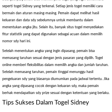
seperti togel Sidney yang terkenal. Setiap jenis togel memiliki cara
bermain dan aturan masing-masing. Pemain dapat melihat hasil
keluaran dan data sdy sebelumnya untuk membantu dalam
menentukan angka jitu. Selain itu, banyak situs togel menyediakan
fitur statistik yang dapat digunakan sebagai acuan dalam memilih
nomor sdy hari ini.
Setelah menentukan angka yang ingin dipasang, pemain bisa
memasang taruhan sesuai dengan jenis pasaran yang dipilih. Togel
online memberi fleksibilitas dalam memilih angka dan jumlah taruhan.
Setelah memasang taruhan, pemain tinggal menunggu hasil
pengeluaran sdy yang biasanya diumumkan pada jadwal tertentu. Jika
angka yang dipasang cocok dengan keluaran sdy, maka pemain
berhak mendapatkan sdy prize sesuai dengan ketentuan yang berlaku.
Tips Sukses Dalam Togel Sidney