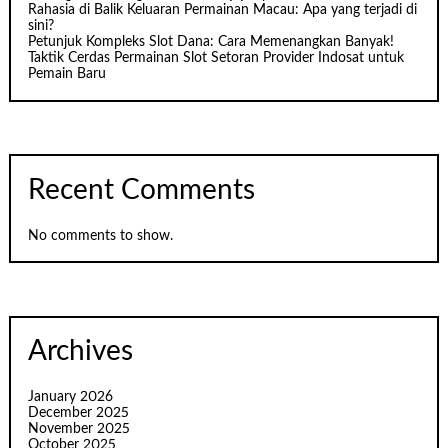
Rahasia di Balik Keluaran Permainan Macau: Apa yang terjadi di
sini?
Petunjuk Kompleks Slot Dana: Cara Memenangkan Banyak!
Taktik Cerdas Permainan Slot Setoran Provider Indosat untuk
Pemain Baru
Recent Comments
No comments to show.
Archives
January 2026
December 2025
November 2025
October 2025