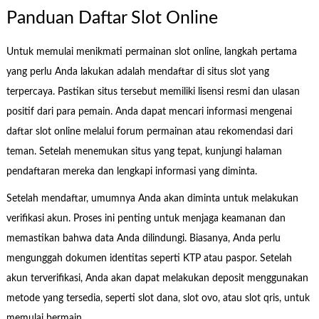
Panduan Daftar Slot Online
Untuk memulai menikmati permainan slot online, langkah pertama
yang perlu Anda lakukan adalah mendaftar di situs slot yang
terpercaya. Pastikan situs tersebut memiliki lisensi resmi dan ulasan
positif dari para pemain. Anda dapat mencari informasi mengenai
daftar slot online melalui forum permainan atau rekomendasi dari
teman. Setelah menemukan situs yang tepat, kunjungi halaman
pendaftaran mereka dan lengkapi informasi yang diminta.
Setelah mendaftar, umumnya Anda akan diminta untuk melakukan
verifikasi akun. Proses ini penting untuk menjaga keamanan dan
memastikan bahwa data Anda dilindungi. Biasanya, Anda perlu
mengunggah dokumen identitas seperti KTP atau paspor. Setelah
akun terverifikasi, Anda akan dapat melakukan deposit menggunakan
metode yang tersedia, seperti slot dana, slot ovo, atau slot qris, untuk
memulai bermain.