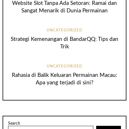
Website Slot Tanpa Ada Setoran: Ramai dan
Sangat Menarik di Dunia Permainan
UNCATEGORIZED
Strategi Kemenangan di BandarQQ: Tips dan
Trik
UNCATEGORIZED
Rahasia di Balik Keluaran Permainan Macau:
Apa yang terjadi di sini?
Search