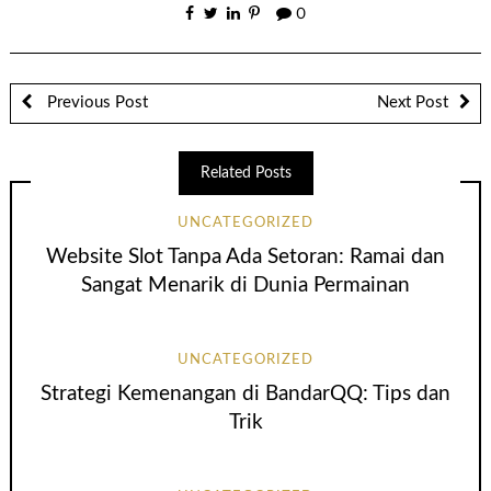
0
Previous Post
Next Post
Related Posts
UNCATEGORIZED
Website Slot Tanpa Ada Setoran: Ramai dan
Sangat Menarik di Dunia Permainan
UNCATEGORIZED
Strategi Kemenangan di BandarQQ: Tips dan
Trik