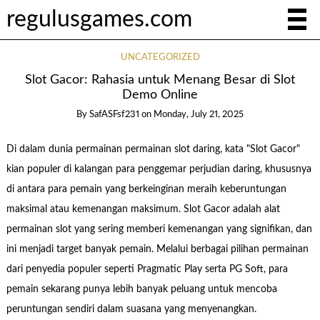
regulusgames.com
UNCATEGORIZED
Slot Gacor: Rahasia untuk Menang Besar di Slot
Demo Online
By
SafASFsf231
on
Monday, July 21, 2025
Di dalam dunia permainan permainan slot daring, kata "Slot Gacor"
kian populer di kalangan para penggemar perjudian daring, khususnya
di antara para pemain yang berkeinginan meraih keberuntungan
maksimal atau kemenangan maksimum. Slot Gacor adalah alat
permainan slot yang sering memberi kemenangan yang signifikan, dan
ini menjadi target banyak pemain. Melalui berbagai pilihan permainan
dari penyedia populer seperti Pragmatic Play serta PG Soft, para
pemain sekarang punya lebih banyak peluang untuk mencoba
peruntungan sendiri dalam suasana yang menyenangkan.