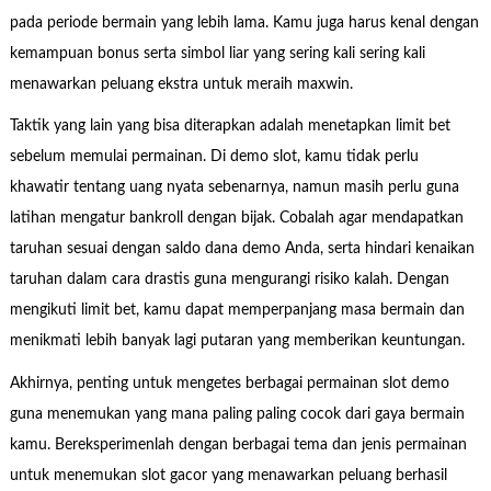
pada periode bermain yang lebih lama. Kamu juga harus kenal dengan
kemampuan bonus serta simbol liar yang sering kali sering kali
menawarkan peluang ekstra untuk meraih maxwin.
Taktik yang lain yang bisa diterapkan adalah menetapkan limit bet
sebelum memulai permainan. Di demo slot, kamu tidak perlu
khawatir tentang uang nyata sebenarnya, namun masih perlu guna
latihan mengatur bankroll dengan bijak. Cobalah agar mendapatkan
taruhan sesuai dengan saldo dana demo Anda, serta hindari kenaikan
taruhan dalam cara drastis guna mengurangi risiko kalah. Dengan
mengikuti limit bet, kamu dapat memperpanjang masa bermain dan
menikmati lebih banyak lagi putaran yang memberikan keuntungan.
Akhirnya, penting untuk mengetes berbagai permainan slot demo
guna menemukan yang mana paling paling cocok dari gaya bermain
kamu. Bereksperimenlah dengan berbagai tema dan jenis permainan
untuk menemukan slot gacor yang menawarkan peluang berhasil