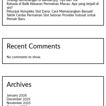
Strategi Kemenangan di BandarQQ: Tips dan Trik
Rahasia di Balik Keluaran Permainan Macau: Apa yang terjadi di
sini?
Petunjuk Kompleks Slot Dana: Cara Memenangkan Banyak!
Taktik Cerdas Permainan Slot Setoran Provider Indosat untuk
Pemain Baru
Recent Comments
No comments to show.
Archives
January 2026
December 2025
November 2025