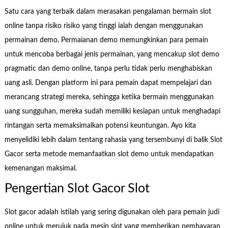
Satu cara yang terbaik dalam merasakan pengalaman bermain slot
online tanpa risiko risiko yang tinggi ialah dengan menggunakan
permainan demo. Permaianan demo memungkinkan para pemain
untuk mencoba berbagai jenis permainan, yang mencakup slot demo
pragmatic dan demo online, tanpa perlu tidak perlu menghabiskan
uang asli. Dengan platform ini para pemain dapat mempelajari dan
merancang strategi mereka, sehingga ketika bermain menggunakan
uang sungguhan, mereka sudah memiliki kesiapan untuk menghadapi
rintangan serta memaksimalkan potensi keuntungan. Ayo kita
menyelidiki lebih dalam tentang rahasia yang tersembunyi di balik Slot
Gacor serta metode memanfaatkan slot demo untuk mendapatkan
kemenangan maksimal.
Pengertian Slot Gacor Slot
Slot gacor adalah istilah yang sering digunakan oleh para pemain judi
online untuk merujuk pada mesin slot yang memberikan pembayaran