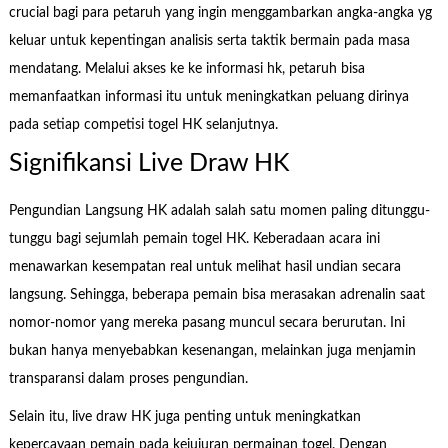
crucial bagi para petaruh yang ingin menggambarkan angka-angka yg
keluar untuk kepentingan analisis serta taktik bermain pada masa
mendatang. Melalui akses ke ke informasi hk, petaruh bisa
memanfaatkan informasi itu untuk meningkatkan peluang dirinya
pada setiap competisi togel HK selanjutnya.
Signifikansi Live Draw HK
Pengundian Langsung HK adalah salah satu momen paling ditunggu-
tunggu bagi sejumlah pemain togel HK. Keberadaan acara ini
menawarkan kesempatan real untuk melihat hasil undian secara
langsung. Sehingga, beberapa pemain bisa merasakan adrenalin saat
nomor-nomor yang mereka pasang muncul secara berurutan. Ini
bukan hanya menyebabkan kesenangan, melainkan juga menjamin
transparansi dalam proses pengundian.
Selain itu, live draw HK juga penting untuk meningkatkan
kepercayaan pemain pada kejujuran permainan togel. Dengan