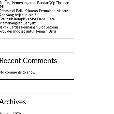
Strategi Kemenangan di BandarQQ: Tips dan
Trik
Rahasia di Balik Keluaran Permainan Macau:
Apa yang terjadi di sini?
Petunjuk Kompleks Slot Dana: Cara
Memenangkan Banyak!
Taktik Cerdas Permainan Slot Setoran
Provider Indosat untuk Pemain Baru
Recent Comments
No comments to show.
Archives
January 2026