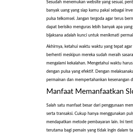
Sesudah menemukan website yang sesuai, penti
banyak uang yang siap kamu pakai sebagai invest
pulsa telkomsel. Jangan tergoda agar terus berm
dapat berisiko menguras lebih banyak apa yang
bijaksana adalah kunci untuk menikmati perma
Akhirnya, ketahui waktu waktu yang tepat agar 
berhenti meskipun mereka sudah meraih sasara
mengalami kekalahan. Mengetahui waktu harus s
dengan pulsa yang efektif. Dengan melaksanak
permainan dan mempertahankan kesenangan dal
Manfaat Memanfaatkan Slo
Salah satu manfaat besar dari penggunaan mem
serta transaksi. Cukup hanya menggunakan puls
mendapatkan metode pembayaran lain. Ini tentu
terutama bagi pemain yang tidak ingin dalam t