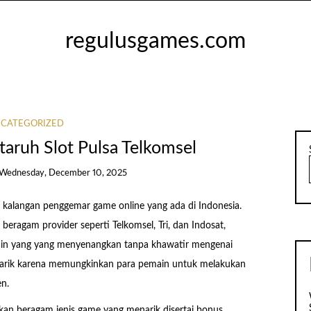
regulusgames.com
CATEGORIZED
taruh Slot Pulsa Telkomsel
Wednesday, December 10, 2025
i kalangan penggemar game online yang ada di Indonesia.
ragam provider seperti Telkomsel, Tri, dan Indosat,
in yang yang menyenangkan tanpa khawatir mengenai
menarik karena memungkinkan para pemain untuk melakukan
en.
ajikan beragam jenis game yang menarik disertai bonus