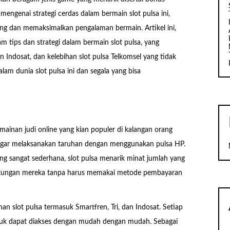
genai strategi cerdas dalam bermain slot pulsa ini,
g dan memaksimalkan pengalaman bermain. Artikel ini,
 tips dan strategi dalam bermain slot pulsa, yang
n Indosat, dan kelebihan slot pulsa Telkomsel yang tidak
lam dunia slot pulsa ini dan segala yang bisa
rmainan judi online yang kian populer di kalangan orang
agar melaksanakan taruhan dengan menggunakan pulsa HP.
g sangat sederhana, slot pulsa menarik minat jumlah yang
ntungan mereka tanpa harus memakai metode pembayaran
n slot pulsa termasuk Smartfren, Tri, dan Indosat. Setiap
ntuk dapat diakses dengan mudah dengan mudah. Sebagai