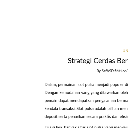
UN
Strategi Cerdas Ber
By
SafASFsf231
on
Dalam, permainan slot pulsa menjadi populer d
Dengan kemudahan yang yang ditawarkan oleh be
pemain dapat mendapatkan pengalaman berma
kendala transaksi. Slot pulsa adalah pilihan 
deposit serta penarikan secara praktis dan efisi
Di sisi lain, banyak situs slot pulsa yang meny