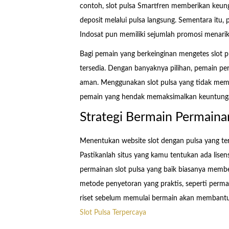
contoh, slot pulsa Smartfren memberikan keung
deposit melalui pulsa langsung. Sementara itu, 
Indosat pun memiliki sejumlah promosi menarik
Bagi pemain yang berkeinginan mengetes slot pul
tersedia. Dengan banyaknya pilihan, pemain pe
aman. Menggunakan slot pulsa yang tidak memil
pemain yang hendak memaksimalkan keuntunga
Strategi Bermain Permaina
Menentukan website slot dengan pulsa yang te
Pastikanlah situs yang kamu tentukan ada lisensi
permainan slot pulsa yang baik biasanya membe
metode penyetoran yang praktis, seperti permain
riset sebelum memulai bermain akan membantu
Slot Pulsa Terpercaya