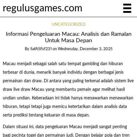
regulusgames.com
UNCATEGORIZED
Informasi Pengeluaran Macau: Analisis dan Ramalan
Untuk Masa Depan
By
SafASFsf231
on
Wednesday, December 3, 2025
Macau menjadi sebagai salah satu tempat gambling dan hiburan
terbesar di dunia, menarik banyak individu dengan berbagai jenis
permainan dan draw. Di antara yang paling terkenal adalah sistem live
draw live draw Macau yang membantu pemain agar melihat hasil
undian undian. Keberadaan ini tidak hanya menawarkan menawarkan
hiburan, tetapi tetapi juga memicu ketertarikan dalam analisis data
serta prediksi tentang keluaran di masa depan.
Dalam situasi ini, data pengeluaran Macau menjadi sangat penting
bagi pecinta togel dan permainan judi. Dengan belajar pola dan tren