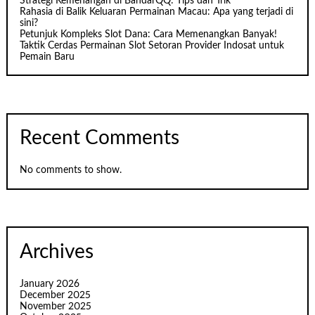
Strategi Kemenangan di BandarQQ: Tips dan Trik
Rahasia di Balik Keluaran Permainan Macau: Apa yang terjadi di
sini?
Petunjuk Kompleks Slot Dana: Cara Memenangkan Banyak!
Taktik Cerdas Permainan Slot Setoran Provider Indosat untuk
Pemain Baru
Recent Comments
No comments to show.
Archives
January 2026
December 2025
November 2025