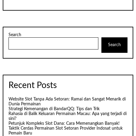
Search
Search
Recent Posts
Website Slot Tanpa Ada Setoran: Ramai dan Sangat Menarik di
Dunia Permainan
Strategi Kemenangan di BandarQQ: Tips dan Trik
Rahasia di Balik Keluaran Permainan Macau: Apa yang terjadi di
sini?
Petunjuk Kompleks Slot Dana: Cara Memenangkan Banyak!
Taktik Cerdas Permainan Slot Setoran Provider Indosat untuk
Pemain Baru