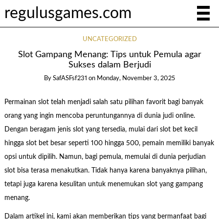
regulusgames.com
UNCATEGORIZED
Slot Gampang Menang: Tips untuk Pemula agar
Sukses dalam Berjudi
By
SafASFsf231
on
Monday, November 3, 2025
Permainan slot telah menjadi salah satu pilihan favorit bagi banyak
orang yang ingin mencoba peruntungannya di dunia judi online.
Dengan beragam jenis slot yang tersedia, mulai dari slot bet kecil
hingga slot bet besar seperti 100 hingga 500, pemain memiliki banyak
opsi untuk dipilih. Namun, bagi pemula, memulai di dunia perjudian
slot bisa terasa menakutkan. Tidak hanya karena banyaknya pilihan,
tetapi juga karena kesulitan untuk menemukan slot yang gampang
menang.
Dalam artikel ini, kami akan memberikan tips yang bermanfaat bagi