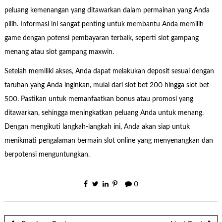
peluang kemenangan yang ditawarkan dalam permainan yang Anda
pilih. Informasi ini sangat penting untuk membantu Anda memilih
game dengan potensi pembayaran terbaik, seperti slot gampang
menang atau slot gampang maxwin.
Setelah memiliki akses, Anda dapat melakukan deposit sesuai dengan
taruhan yang Anda inginkan, mulai dari slot bet 200 hingga slot bet
500. Pastikan untuk memanfaatkan bonus atau promosi yang
ditawarkan, sehingga meningkatkan peluang Anda untuk menang.
Dengan mengikuti langkah-langkah ini, Anda akan siap untuk
menikmati pengalaman bermain slot online yang menyenangkan dan
berpotensi menguntungkan.
0