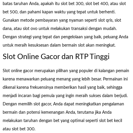
batas taruhan Anda, apakah itu slot bet 300, slot bet 400, atau slot
bet 500, dan pahami kapan waktu yang tepat untuk berhenti.
Gunakan metode pembayaran yang nyaman seperti slot qris, slot
dana, atau slot ovo untuk melakukan transaksi dengan mudah.
Dengan strategi yang tepat dan pengelolaan yang baik, peluang Anda
untuk meraih kesuksesan dalam bermain slot akan meningkat.
Slot Online Gacor dan RTP Tinggi
Slot online gacor merupakan pilihan yang populer di kalangan pemain
karena menawarkan peluang menang yang lebih besar. Permainan ini
dikenal karena frekuensinya memberikan hasil yang baik, sehingga
menjadi incaran bagi pemula yang ingin meraih sukses dalam berjudi.
Dengan memilih slot gacor, Anda dapat meningkatkan pengalaman
bermain dan potensi kemenangan Anda, terutama jika Anda
melakukan taruhan dengan bet yang optimal seperti slot bet kecil
atau slot bet 300.