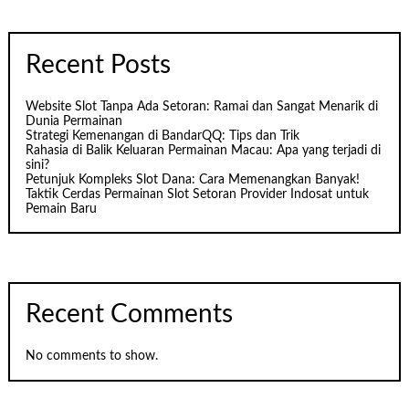
Recent Posts
Website Slot Tanpa Ada Setoran: Ramai dan Sangat Menarik di
Dunia Permainan
Strategi Kemenangan di BandarQQ: Tips dan Trik
Rahasia di Balik Keluaran Permainan Macau: Apa yang terjadi di
sini?
Petunjuk Kompleks Slot Dana: Cara Memenangkan Banyak!
Taktik Cerdas Permainan Slot Setoran Provider Indosat untuk
Pemain Baru
Recent Comments
No comments to show.