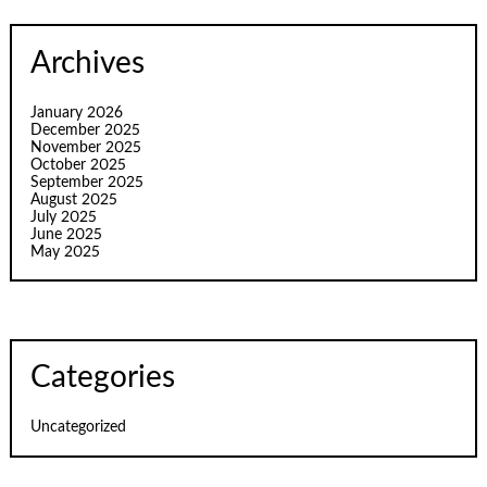
Archives
January 2026
December 2025
November 2025
October 2025
September 2025
August 2025
July 2025
June 2025
May 2025
Categories
Uncategorized