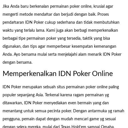
Jika Anda baru berkenalan permainan poker online, krusial agar
mengerti metode mendaftar dan berjudi dengan baik. Proses
pendaftaran IDN Poker cukup sederhana dan tidak membutuhkan
waktu yang terlalu lama. Kami juga akan berbagi memperkenalkan
berbagai tipe permainan poker yang tersedia, taktik yang bisa
digunakan, dan tips agar memperbesar kesempatan kemenangan
Anda. Ayo bersama mulai serta menjelajahi alam menarik IDN Poker
dengan bersama.
Memperkenalkan IDN Poker Online
IDN Poker merupakan sebuah situs permainan poker online paling
populer sepanjang Asia. Terkenal karena ragam permainan yg
ditawarkan, IDN Poker menyediakan even bermain yang dan
menantang untuk semua pecinta poker. Dengan antarmuka yg ramah
pengguna, pemain dapat dengan mudah mencari game yg sesuai
dengan selera mereka, mulai dari Texas Hold’em sampai Omaha.