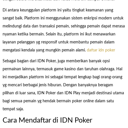
Di antara keunggulan platform ini yaitu tingkat keamanan yang
sangat baik. Platform ini menggunakan sistem enkripsi modern untuk
melindungi data dan transaksi pemain, sehingga pemain dapat merasa
nyaman ketika bermain. Selain itu, platform ini ikut menawarkan
layanan pelanggan yg responsif untuk membantu pemain dalam
mengatasi kendala yang mungkin pemain alami.
daftar idn poker
Sebagai bagian dari IDN Poker, juga memberikan banyak opsi
permainan lainnya, termasuk game kasino dan taruhan olahraga. Hal
ini menjadikan platform ini sebagai tempat lengkap bagi orang-orang
yg mencari berbagai jenis hiburan. Dengan banyaknya beragam
pilihan di luar sana, IDN Poker dan IDN Play menjadi destinasi utama
bagi semua pemain yg hendak bermain poker online dalam satu
tempat saja.
Cara Mendaftar di IDN Poker