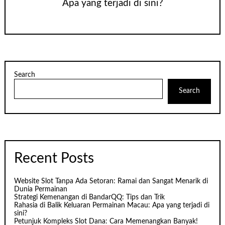
Apa yang terjadi di sini?
Search
Search
Recent Posts
Website Slot Tanpa Ada Setoran: Ramai dan Sangat Menarik di
Dunia Permainan
Strategi Kemenangan di BandarQQ: Tips dan Trik
Rahasia di Balik Keluaran Permainan Macau: Apa yang terjadi di
sini?
Petunjuk Kompleks Slot Dana: Cara Memenangkan Banyak!