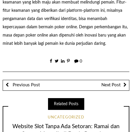
keamanan yang lebih maju akan membuat melindungi pemain. Fitur-
fitur keamanan yang diberikan dari platform-platform ini, misalnya
pengamanan data dan verifikasi identitas, bisa menambah
kepercayaan dalam bermain poker online. Dengan perkembangan itu,
masa depan poker online akan dipenuhi oleh inovasi baru yang akan
minat lebih banyak lagi pemain ke dunia perjudian daring.
0
Previous Post
Next Post
Related Posts
UNCATEGORIZED
Website Slot Tanpa Ada Setoran: Ramai dan