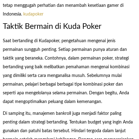
tetap menggugah perhatian dan menambah kesetiaan gamer di
Indonesia.
kudapoker
Taktik Bermain di Kuda Poker
Saat bertanding di Kudapoker, pengetahuan mengenai jenis
permainan sungguh penting. Setiap permainan punya aturan dan
taktik yang beraneka. Contohnya, dalam permainan poker, strategi
bertanding yang baik melibatkan pemahaman mengenai kombinasi
yang dimiliki serta cara menganalisa musuh. Sebelumnya mulai
permainan, pelajari berbagai berbagai tipe kombinasi poker dan
seperti apa mengelolanya selama permainan. Dengan begitu, Anda
dapat mengoptimalkan peluang dalam kemenangan.
Di samping itu, manajemen bankroll juga menjadi faktor paling
penting dalam strategi bertanding. Tentukan budget yang ingin Anda
gunakan dan patuhi batas tersebut. Hindari tergoda dalam lanjut