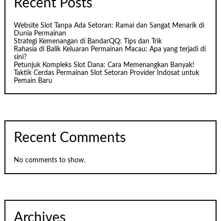
Recent Posts
Website Slot Tanpa Ada Setoran: Ramai dan Sangat Menarik di
Dunia Permainan
Strategi Kemenangan di BandarQQ: Tips dan Trik
Rahasia di Balik Keluaran Permainan Macau: Apa yang terjadi di
sini?
Petunjuk Kompleks Slot Dana: Cara Memenangkan Banyak!
Taktik Cerdas Permainan Slot Setoran Provider Indosat untuk
Pemain Baru
Recent Comments
No comments to show.
Archives