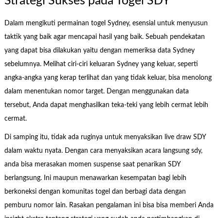
Strategi Sukses pada Togel SDY
Dalam mengikuti permainan togel Sydney, esensial untuk menyusun
taktik yang baik agar mencapai hasil yang baik. Sebuah pendekatan
yang dapat bisa dilakukan yaitu dengan memeriksa data Sydney
sebelumnya. Melihat ciri-ciri keluaran Sydney yang keluar, seperti
angka-angka yang kerap terlihat dan yang tidak keluar, bisa menolong
dalam menentukan nomor target. Dengan menggunakan data
tersebut, Anda dapat menghasilkan teka-teki yang lebih cermat lebih
cermat.
Di samping itu, tidak ada ruginya untuk menyaksikan live draw SDY
dalam waktu nyata. Dengan cara menyaksikan acara langsung sdy,
anda bisa merasakan momen suspense saat penarikan SDY
berlangsung. Ini maupun menawarkan kesempatan bagi lebih
berkoneksi dengan komunitas togel dan berbagi data dengan
pemburu nomor lain. Rasakan pengalaman ini bisa bisa memberi Anda