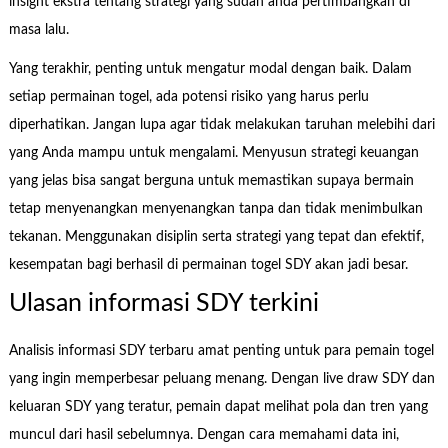
insight ekstra tentang strategi yang sudah anda pertimbangkan di
masa lalu.
Yang terakhir, penting untuk mengatur modal dengan baik. Dalam
setiap permainan togel, ada potensi risiko yang harus perlu
diperhatikan. Jangan lupa agar tidak melakukan taruhan melebihi dari
yang Anda mampu untuk mengalami. Menyusun strategi keuangan
yang jelas bisa sangat berguna untuk memastikan supaya bermain
tetap menyenangkan menyenangkan tanpa dan tidak menimbulkan
tekanan. Menggunakan disiplin serta strategi yang tepat dan efektif,
kesempatan bagi berhasil di permainan togel SDY akan jadi besar.
Ulasan informasi SDY terkini
Analisis informasi SDY terbaru amat penting untuk para pemain togel
yang ingin memperbesar peluang menang. Dengan live draw SDY dan
keluaran SDY yang teratur, pemain dapat melihat pola dan tren yang
muncul dari hasil sebelumnya. Dengan cara memahami data ini,