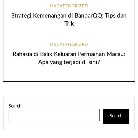
UNCATEGORIZED
Strategi Kemenangan di BandarQQ: Tips dan
Trik
UNCATEGORIZED
Rahasia di Balik Keluaran Permainan Macau:
Apa yang terjadi di sini?
Search
Search