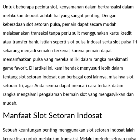
Untuk beberapa pecinta slot, kenyamanan dalam bertransaksi dalam
melakukan deposit adalah hal yang sangat penting. Dengan
keberadaan slot setoran pulsa, pemain dapat secara mudah
melaksanakan transaksi tanpa perlu sulit menggunakan kartu kredit
atau transfer bank. Istilah seperti slot pulsa Indosat serta slot pulsa Tri
sekarang menjadi semakin terkenal, karena pemain dapat
memanfaatkan pulsa yang mereka miliki dalam rangka menikmati
game favorit. Di artikel ini, kami hendak menyusuri lebih dalam
tentang slot setoran Indosat dan berbagai opsi lainnya, misalnya slot
setoran Tri, agar Anda semua dapat mencari cara terbaik dalam
rangka mengalami pengalaman bermain slot yang mengasyikkan dan
mudah.
Manfaat Slot Setoran Indosat
Sebuah keuntungan penting menggunakan slot setoran Indosat ialah
kepraktisan untuk melakukan transaksi. Melalui metode setoran pulsa,