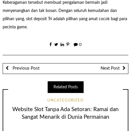
Keberagaman tersebut membuat pengalaman bermain jadi
menyenangkan dan tak bosan. Dengan seluruh kemudahan dan
pilihan yang, slot deposit Tri adalah pilihan yang amat cocok bagi para
pecinta game.
0
Previous Post
Next Post
Related Posts
UNCATEGORIZED
Website Slot Tanpa Ada Setoran: Ramai dan
Sangat Menarik di Dunia Permainan