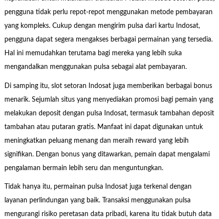
pengguna tidak perlu repot-repot menggunakan metode pembayaran
yang kompleks. Cukup dengan mengirim pulsa dari kartu Indosat,
pengguna dapat segera mengakses berbagai permainan yang tersedia.
Hal ini memudahkan terutama bagi mereka yang lebih suka
mengandalkan menggunakan pulsa sebagai alat pembayaran.
Di samping itu, slot setoran Indosat juga memberikan berbagai bonus
menarik. Sejumlah situs yang menyediakan promosi bagi pemain yang
melakukan deposit dengan pulsa Indosat, termasuk tambahan deposit
tambahan atau putaran gratis. Manfaat ini dapat digunakan untuk
meningkatkan peluang menang dan meraih reward yang lebih
signifikan. Dengan bonus yang ditawarkan, pemain dapat mengalami
pengalaman bermain lebih seru dan menguntungkan.
Tidak hanya itu, permainan pulsa Indosat juga terkenal dengan
layanan perlindungan yang baik. Transaksi menggunakan pulsa
mengurangi risiko peretasan data pribadi, karena itu tidak butuh data