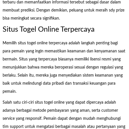
terbaru dan memanfaatkan informasi tersebut sebagai dasar dalam
membuat prediksi. Dengan demikian, peluang untuk meraih sdy prize
bisa meningkat secara signifikan.
Situs Togel Online Terpercaya
Memilih situs togel online terpercaya adalah langkah penting bagi
para pemain yang ingin memastikan keamanan dan kenyamanan saat
bermain. Situs yang terpercaya biasanya memiliki lisensi resmi yang
menunjukkan bahwa mereka beroperasi sesuai dengan regulasi yang
berlaku. Selain itu, mereka juga menyediakan sistem keamanan yang
baik untuk melindungi data pribadi dan transaksi keuangan para
pemain.
Salah satu ciri-ciri situs togel online yang dapat dipercaya adalah
adanya berbagai metode pembayaran yang aman, serta customer
service yang responsif. Pemain dapat dengan mudah menghubungi
tim support untuk mengatasi berbagai masalah atau pertanyaan yang