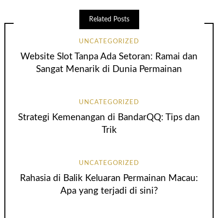
Related Posts
UNCATEGORIZED
Website Slot Tanpa Ada Setoran: Ramai dan
Sangat Menarik di Dunia Permainan
UNCATEGORIZED
Strategi Kemenangan di BandarQQ: Tips dan
Trik
UNCATEGORIZED
Rahasia di Balik Keluaran Permainan Macau:
Apa yang terjadi di sini?