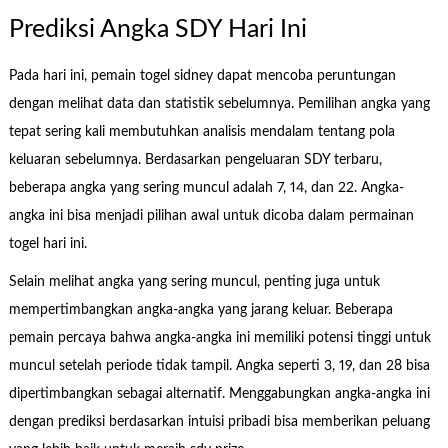
Prediksi Angka SDY Hari Ini
Pada hari ini, pemain togel sidney dapat mencoba peruntungan
dengan melihat data dan statistik sebelumnya. Pemilihan angka yang
tepat sering kali membutuhkan analisis mendalam tentang pola
keluaran sebelumnya. Berdasarkan pengeluaran SDY terbaru,
beberapa angka yang sering muncul adalah 7, 14, dan 22. Angka-
angka ini bisa menjadi pilihan awal untuk dicoba dalam permainan
togel hari ini.
Selain melihat angka yang sering muncul, penting juga untuk
mempertimbangkan angka-angka yang jarang keluar. Beberapa
pemain percaya bahwa angka-angka ini memiliki potensi tinggi untuk
muncul setelah periode tidak tampil. Angka seperti 3, 19, dan 28 bisa
dipertimbangkan sebagai alternatif. Menggabungkan angka-angka ini
dengan prediksi berdasarkan intuisi pribadi bisa memberikan peluang