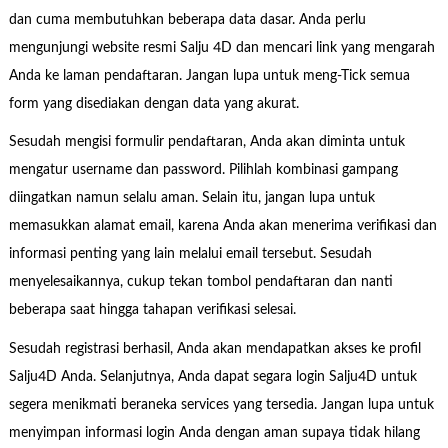
dan cuma membutuhkan beberapa data dasar. Anda perlu
mengunjungi website resmi Salju 4D dan mencari link yang mengarah
Anda ke laman pendaftaran. Jangan lupa untuk meng-Tick semua
form yang disediakan dengan data yang akurat.
Sesudah mengisi formulir pendaftaran, Anda akan diminta untuk
mengatur username dan password. Pilihlah kombinasi gampang
diingatkan namun selalu aman. Selain itu, jangan lupa untuk
memasukkan alamat email, karena Anda akan menerima verifikasi dan
informasi penting yang lain melalui email tersebut. Sesudah
menyelesaikannya, cukup tekan tombol pendaftaran dan nanti
beberapa saat hingga tahapan verifikasi selesai.
Sesudah registrasi berhasil, Anda akan mendapatkan akses ke profil
Salju4D Anda. Selanjutnya, Anda dapat segara login Salju4D untuk
segera menikmati beraneka services yang tersedia. Jangan lupa untuk
menyimpan informasi login Anda dengan aman supaya tidak hilang