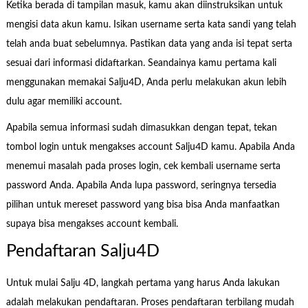
Ketika berada di tampilan masuk, kamu akan diinstruksikan untuk
mengisi data akun kamu. Isikan username serta kata sandi yang telah
telah anda buat sebelumnya. Pastikan data yang anda isi tepat serta
sesuai dari informasi didaftarkan. Seandainya kamu pertama kali
menggunakan memakai Salju4D, Anda perlu melakukan akun lebih
dulu agar memiliki account.
Apabila semua informasi sudah dimasukkan dengan tepat, tekan
tombol login untuk mengakses account Salju4D kamu. Apabila Anda
menemui masalah pada proses login, cek kembali username serta
password Anda. Apabila Anda lupa password, seringnya tersedia
pilihan untuk mereset password yang bisa bisa Anda manfaatkan
supaya bisa mengakses account kembali.
Pendaftaran Salju4D
Untuk mulai Salju 4D, langkah pertama yang harus Anda lakukan
adalah melakukan pendaftaran. Proses pendaftaran terbilang mudah