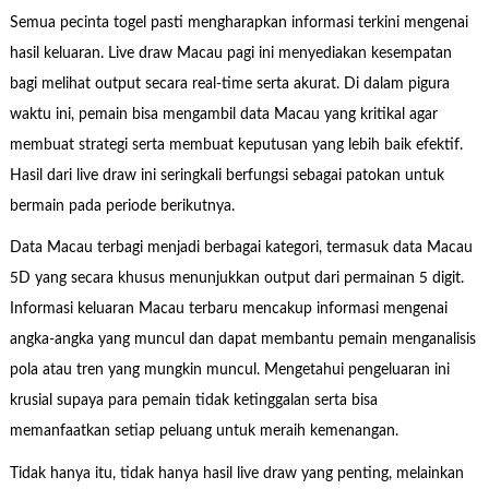
Semua pecinta togel pasti mengharapkan informasi terkini mengenai
hasil keluaran. Live draw Macau pagi ini menyediakan kesempatan
bagi melihat output secara real-time serta akurat. Di dalam pigura
waktu ini, pemain bisa mengambil data Macau yang kritikal agar
membuat strategi serta membuat keputusan yang lebih baik efektif.
Hasil dari live draw ini seringkali berfungsi sebagai patokan untuk
bermain pada periode berikutnya.
Data Macau terbagi menjadi berbagai kategori, termasuk data Macau
5D yang secara khusus menunjukkan output dari permainan 5 digit.
Informasi keluaran Macau terbaru mencakup informasi mengenai
angka-angka yang muncul dan dapat membantu pemain menganalisis
pola atau tren yang mungkin muncul. Mengetahui pengeluaran ini
krusial supaya para pemain tidak ketinggalan serta bisa
memanfaatkan setiap peluang untuk meraih kemenangan.
Tidak hanya itu, tidak hanya hasil live draw yang penting, melainkan