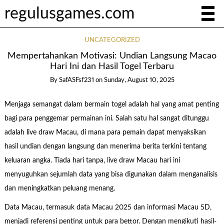
regulusgames.com
UNCATEGORIZED
Mempertahankan Motivasi: Undian Langsung Macao
Hari Ini dan Hasil Togel Terbaru
By
SafASFsf231
on
Sunday, August 10, 2025
Menjaga semangat dalam bermain togel adalah hal yang amat penting
bagi para penggemar permainan ini. Salah satu hal sangat ditunggu
adalah live draw Macau, di mana para pemain dapat menyaksikan
hasil undian dengan langsung dan menerima berita terkini tentang
keluaran angka. Tiada hari tanpa, live draw Macau hari ini
menyuguhkan sejumlah data yang bisa digunakan dalam menganalisis
dan meningkatkan peluang menang.
Data Macau, termasuk data Macau 2025 dan informasi Macau 5D,
menjadi referensi penting untuk para bettor. Dengan mengikuti hasil-