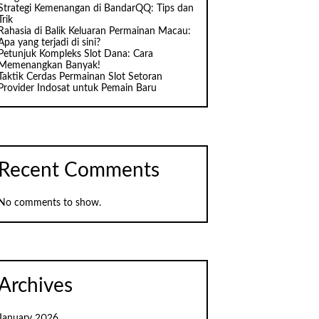
Strategi Kemenangan di BandarQQ: Tips dan
Trik
Rahasia di Balik Keluaran Permainan Macau:
Apa yang terjadi di sini?
Petunjuk Kompleks Slot Dana: Cara
Memenangkan Banyak!
Taktik Cerdas Permainan Slot Setoran
Provider Indosat untuk Pemain Baru
Recent Comments
No comments to show.
Archives
January 2026