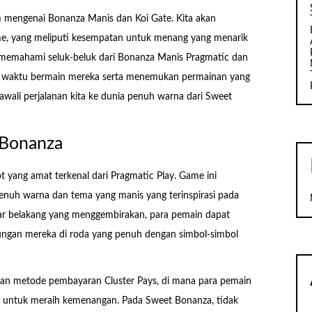
lam mengenai Bonanza Manis dan Koi Gate. Kita akan
game, yang meliputi kesempatan untuk menang yang menarik
memahami seluk-beluk dari Bonanza Manis Pragmatic dan
n waktu bermain mereka serta menemukan permainan yang
 awali perjalanan kita ke dunia penuh warna dari Sweet
 Bonanza
 yang amat terkenal dari Pragmatic Play. Game ini
penuh warna dan tema yang manis yang terinspirasi pada
ar belakang yang menggembirakan, para pemain dapat
ngan mereka di roda yang penuh dengan simbol-simbol
kan metode pembayaran Cluster Pays, di mana para pemain
k untuk meraih kemenangan. Pada Sweet Bonanza, tidak