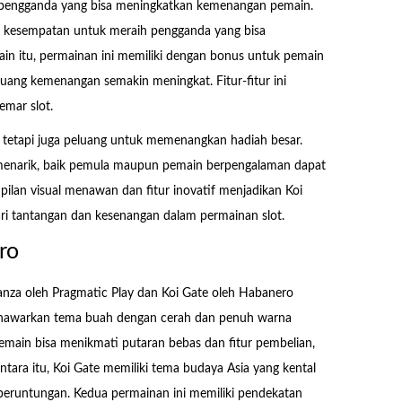
em pengganda yang bisa meningkatkan kemenangan pemain.
ki kesempatan untuk meraih pengganda yang bisa
in itu, permainan ini memiliki dengan bonus untuk pemain
uang kemenangan semakin meningkat. Fitur-fitur ini
emar slot.
tetapi juga peluang untuk memenangkan hadiah besar.
enarik, baik pemula maupun pemain berpengalaman dapat
pilan visual menawan dan fitur inovatif menjadikan Koi
cari tantangan dan kesenangan dalam permainan slot.
ro
anza oleh Pragmatic Play dan Koi Gate oleh Habanero
menawarkan tema buah dengan cerah dan penuh warna
Pemain bisa menikmati putaran bebas dan fitur pembelian,
ara itu, Koi Gate memiliki tema budaya Asia yang kental
runtungan. Kedua permainan ini memiliki pendekatan