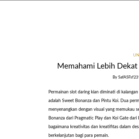
UN
Memahami Lebih Dekat 
By
SafASFsf23
Permainan slot daring kian diminati di kalanga
adalah Sweet Bonanza dan Pintu Koi. Dua per
menyenangkan dengan visual yang memukau ser
Bonanza dari Pragmatic Play dan Koi Gate dar
bagaimana kreativitas dan kreatifitas dalam 
berkelanjutan bagi para pemain.