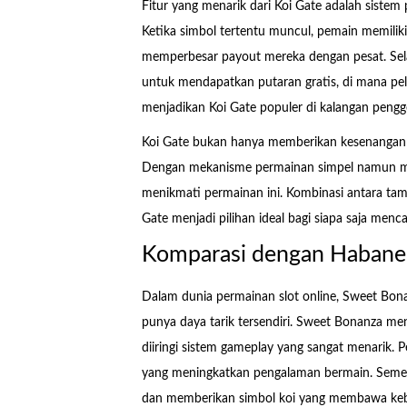
Fitur yang menarik dari Koi Gate adalah sist
Ketika simbol tertentu muncul, pemain memili
memperbesar payout mereka dengan pesat. Sela
untuk mendapatkan putaran gratis, di mana pel
menjadikan Koi Gate populer di kalangan pengg
Koi Gate bukan hanya memberikan kesenangan 
Dengan mekanisme permainan simpel namun m
menikmati permainan ini. Kombinasi antara tam
Gate menjadi pilihan ideal bagi siapa saja men
Komparasi dengan Habane
Dalam dunia permainan slot online, Sweet Bon
punya daya tarik tersendiri. Sweet Bonanza 
diiringi sistem gameplay yang sangat menarik. 
yang meningkatkan pengalaman bermain. Sement
dan memberikan simbol koi yang membawa kebe