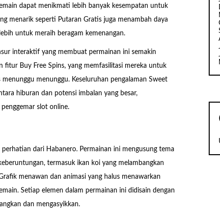
pemain dapat menikmati lebih banyak kesempatan untuk
ang menarik seperti Putaran Gratis juga menambah daya
 lebih untuk meraih beragam kemenangan.
ur interaktif yang membuat permainan ini semakin
fitur Buy Free Spins, yang memfasilitasi mereka untuk
rus menunggu menunggu. Keseluruhan pengalaman Sweet
ara hiburan dan potensi imbalan yang besar,
 penggemar slot online.
k perhatian dari Habanero. Permainan ini mengusung tema
keberuntungan, termasuk ikan koi yang melambangkan
rafik menawan dan animasi yang halus menawarkan
main. Setiap elemen dalam permainan ini didisain dengan
nangkan dan mengasyikkan.