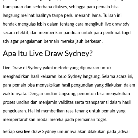
transparan dan sederhana diakses, sehingga para pemain bisa
langsung melihat hasilnya tanpa perlu menanti lama. Tulisan ini
hendak mengulas lebih dalam tentang cara mengikuti live draw sdy
secara efektif, dan memberikan panduan untuk para penikmat togel
sdy agar pengalaman bermain mereka jauh berkesan.
Apa Itu Live Draw Sydney?
Live Draw di Sydney yakni metode yang digunakan untuk
menghadirkan hasil keluaran lotto Sydney langsung. Selama acara ini,
para pemain bisa menyaksikan hasil pengundian yang dilakukan dalam
waktu nyata. Dengan undian langsung, penonton bisa menyaksikan
proses undian dan menjamin validitas serta transparansi dalam hasil
pengeluaran. Hal ini memberikan rasa tenang untuk pemain yang
mempertaruhkan modal mereka pada permainan togel.
Setiap sesi live draw Sydney umumnya akan dilakukan pada jadwal