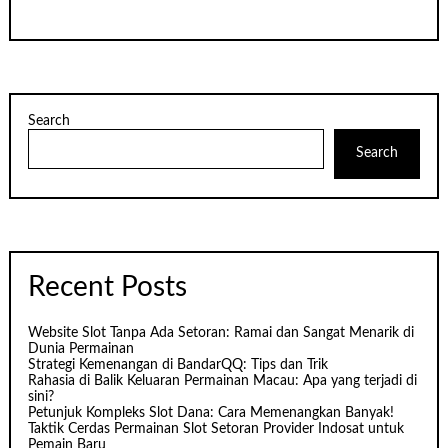
Search
Search
Recent Posts
Website Slot Tanpa Ada Setoran: Ramai dan Sangat Menarik di
Dunia Permainan
Strategi Kemenangan di BandarQQ: Tips dan Trik
Rahasia di Balik Keluaran Permainan Macau: Apa yang terjadi di
sini?
Petunjuk Kompleks Slot Dana: Cara Memenangkan Banyak!
Taktik Cerdas Permainan Slot Setoran Provider Indosat untuk
Pemain Baru