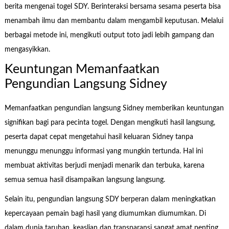
berita mengenai togel SDY. Berinteraksi bersama sesama peserta bisa
menambah ilmu dan membantu dalam mengambil keputusan. Melalui
berbagai metode ini, mengikuti output toto jadi lebih gampang dan
mengasyikkan.
Keuntungan Memanfaatkan
Pengundian Langsung Sidney
Memanfaatkan pengundian langsung Sidney memberikan keuntungan
signifikan bagi para pecinta togel. Dengan mengikuti hasil langsung,
peserta dapat cepat mengetahui hasil keluaran Sidney tanpa
menunggu menunggu informasi yang mungkin tertunda. Hal ini
membuat aktivitas berjudi menjadi menarik dan terbuka, karena
semua semua hasil disampaikan langsung langsung.
Selain itu, pengundian langsung SDY berperan dalam meningkatkan
kepercayaan pemain bagi hasil yang diumumkan diumumkan. Di
dalam dunia taruhan, keaslian dan transparansi sangat amat penting.