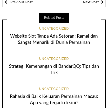
Previous Post
Next Post
Related Posts
UNCATEGORIZED
Website Slot Tanpa Ada Setoran: Ramai dan
Sangat Menarik di Dunia Permainan
UNCATEGORIZED
Strategi Kemenangan di BandarQQ: Tips dan
Trik
UNCATEGORIZED
Rahasia di Balik Keluaran Permainan Macau:
Apa yang terjadi di sini?