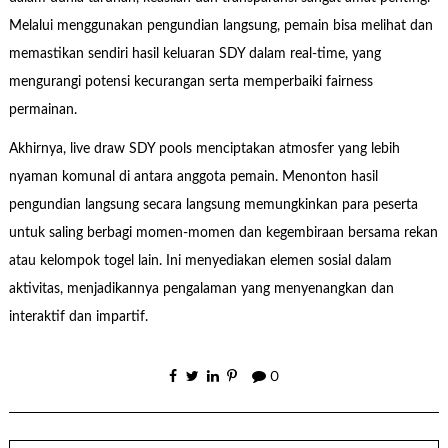
Melalui menggunakan pengundian langsung, pemain bisa melihat dan
memastikan sendiri hasil keluaran SDY dalam real-time, yang
mengurangi potensi kecurangan serta memperbaiki fairness
permainan.
Akhirnya, live draw SDY pools menciptakan atmosfer yang lebih
nyaman komunal di antara anggota pemain. Menonton hasil
pengundian langsung secara langsung memungkinkan para peserta
untuk saling berbagi momen-momen dan kegembiraan bersama rekan
atau kelompok togel lain. Ini menyediakan elemen sosial dalam
aktivitas, menjadikannya pengalaman yang menyenangkan dan
interaktif dan impartif.
0