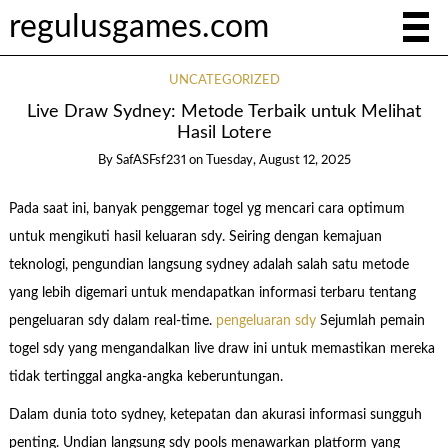
regulusgames.com
UNCATEGORIZED
Live Draw Sydney: Metode Terbaik untuk Melihat
Hasil Lotere
By
SafASFsf231
on
Tuesday, August 12, 2025
Pada saat ini, banyak penggemar togel yg mencari cara optimum
untuk mengikuti hasil keluaran sdy. Seiring dengan kemajuan
teknologi, pengundian langsung sydney adalah salah satu metode
yang lebih digemari untuk mendapatkan informasi terbaru tentang
pengeluaran sdy dalam real-time.
pengeluaran sdy
Sejumlah pemain
togel sdy yang mengandalkan live draw ini untuk memastikan mereka
tidak tertinggal angka-angka keberuntungan.
Dalam dunia toto sydney, ketepatan dan akurasi informasi sungguh
penting. Undian langsung sdy pools menawarkan platform yang