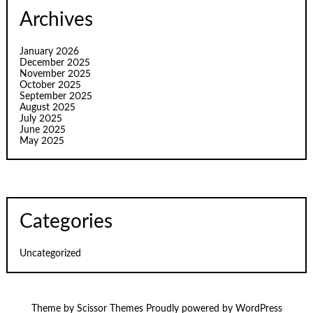
Archives
January 2026
December 2025
November 2025
October 2025
September 2025
August 2025
July 2025
June 2025
May 2025
Categories
Uncategorized
Theme by
Scissor Themes
Proudly powered by
WordPress