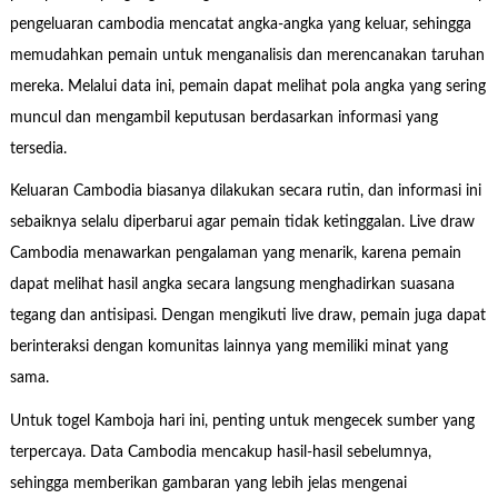
pengeluaran cambodia mencatat angka-angka yang keluar, sehingga
memudahkan pemain untuk menganalisis dan merencanakan taruhan
mereka. Melalui data ini, pemain dapat melihat pola angka yang sering
muncul dan mengambil keputusan berdasarkan informasi yang
tersedia.
Keluaran Cambodia biasanya dilakukan secara rutin, dan informasi ini
sebaiknya selalu diperbarui agar pemain tidak ketinggalan. Live draw
Cambodia menawarkan pengalaman yang menarik, karena pemain
dapat melihat hasil angka secara langsung menghadirkan suasana
tegang dan antisipasi. Dengan mengikuti live draw, pemain juga dapat
berinteraksi dengan komunitas lainnya yang memiliki minat yang
sama.
Untuk togel Kamboja hari ini, penting untuk mengecek sumber yang
terpercaya. Data Cambodia mencakup hasil-hasil sebelumnya,
sehingga memberikan gambaran yang lebih jelas mengenai