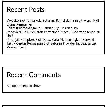
Recent Posts
Website Slot Tanpa Ada Setoran: Ramai dan Sangat Menarik di
Dunia Permainan
Strategi Kemenangan di BandarQQ: Tips dan Trik
Rahasia di Balik Keluaran Permainan Macau: Apa yang terjadi di
sini?
Petunjuk Kompleks Slot Dana: Cara Memenangkan Banyak!
Taktik Cerdas Permainan Slot Setoran Provider Indosat untuk
Pemain Baru
Recent Comments
No comments to show.