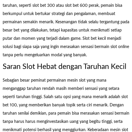
taruhan, seperti slot bet 300 atau slot bet 600 perak, pemain bisa
berkumpul untuk bertukar strategi dan pengalaman, membuat
permainan semakin menarik. Kesenangan tidak selalu tergantung pada
besar bet yang dilakukan, tetapi kapasitas untuk menikmati setiap
putar dan momen yang terjadi dalam game. Slot bet kecil menjadi
solusi bagi siapa saja yang ingin merasakan sensasi bermain slot online
tanpa perlu mengeluarkan modal yang banyak.
Saran Slot Hebat dengan Taruhan Kecil
Sebagian besar peminat permainan mesin slot yang mana
menganggap taruhan rendah masih memberi sensasi yang setara
seperti taruhan tinggi. Salah satu opsi yang mana menarik adalah slot
bet 100, yang memberikan banyak topik serta ciri menarik. Dengan
taruhan senilai demikian, para pemain bisa merasakan sensasi bermain
tanpa harus harus menginvestasikan uang yang begitu tinggi, serta
menikmati potensi berhasil yang menggiurkan. Keberadaan mesin slot