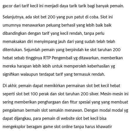
gacor dari tarif kecil ini menjadi daya tarik tarik bagi banyak pemain.
Selanjutnya, ada slot bet 200 yang pun patut di coba. Slot ini
umumnya menawarkan peluang berhasil yang lebih baik baik
dibandingkan dengan tarif yang kecil rendah, tanpa perlu
memaksakan diri menyimpang jauh dari yang sudah telah telah
ditentukan. Sejumlah pemain yang berpindah ke slot taruhan 200
hebat sebab tingginya RTP Pengembali yg ditawarkan, memberikan
mereka harapan lebih lebih untuk memperoleh keberhasilan yg
signifikan walaupun terdapat tarif yang termasuk rendah.
Di akhir, pemain dapat memikirkan permainan slot bet kecil hebat
seperti slot bet 100 perak dan slot taruhan 200 silver. Mesin-mesin ini
sering memberikan penghargaan dan fitur spesial yang yang membuat
pengalaman bermain slot semakin menawan. Dengan modal modal yg
dapat dijangkau, para pemain di website slot bet kecil bisa
mengeksplor beragam game slot online tanpa harus khawatir