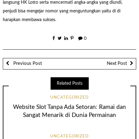
langsung HK Lotto serta mencermati angka-angka yang diundi,
penjudi bisa mengejar nomor yang menguntungkan yaitu di di
harapkan membawa sukses.
0
Previous Post
Next Post
Related Posts
UNCATEGORIZED
Website Slot Tanpa Ada Setoran: Ramai dan
Sangat Menarik di Dunia Permainan
UNCATEGORIZED