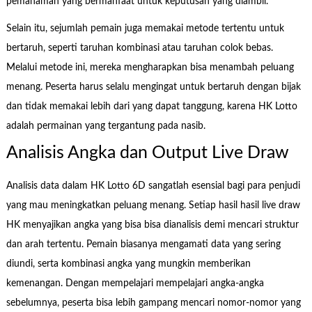
pemahaman yang bermanfaat untuk keputusan yang diambil.
Selain itu, sejumlah pemain juga memakai metode tertentu untuk
bertaruh, seperti taruhan kombinasi atau taruhan colok bebas.
Melalui metode ini, mereka mengharapkan bisa menambah peluang
menang. Peserta harus selalu mengingat untuk bertaruh dengan bijak
dan tidak memakai lebih dari yang dapat tanggung, karena HK Lotto
adalah permainan yang tergantung pada nasib.
Analisis Angka dan Output Live Draw
Analisis data dalam HK Lotto 6D sangatlah esensial bagi para penjudi
yang mau meningkatkan peluang menang. Setiap hasil hasil live draw
HK menyajikan angka yang bisa bisa dianalisis demi mencari struktur
dan arah tertentu. Pemain biasanya mengamati data yang sering
diundi, serta kombinasi angka yang mungkin memberikan
kemenangan. Dengan mempelajari mempelajari angka-angka
sebelumnya, peserta bisa lebih gampang mencari nomor-nomor yang