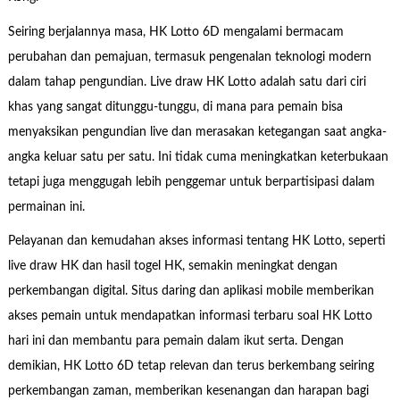
Seiring berjalannya masa, HK Lotto 6D mengalami bermacam
perubahan dan pemajuan, termasuk pengenalan teknologi modern
dalam tahap pengundian. Live draw HK Lotto adalah satu dari ciri
khas yang sangat ditunggu-tunggu, di mana para pemain bisa
menyaksikan pengundian live dan merasakan ketegangan saat angka-
angka keluar satu per satu. Ini tidak cuma meningkatkan keterbukaan
tetapi juga menggugah lebih penggemar untuk berpartisipasi dalam
permainan ini.
Pelayanan dan kemudahan akses informasi tentang HK Lotto, seperti
live draw HK dan hasil togel HK, semakin meningkat dengan
perkembangan digital. Situs daring dan aplikasi mobile memberikan
akses pemain untuk mendapatkan informasi terbaru soal HK Lotto
hari ini dan membantu para pemain dalam ikut serta. Dengan
demikian, HK Lotto 6D tetap relevan dan terus berkembang seiring
perkembangan zaman, memberikan kesenangan dan harapan bagi