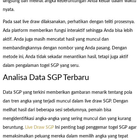
langsung dan melihat angka keberuntungan Anda keluar dalam waktu
nyata.
Pada saat live draw dilaksanakan, perhatikan dengan teliti prosesnya.
Ada platform memberikan fungsi interaktif sehingga Anda bisa lebih
aktif. Anda juga masih mencatat hasil yang muncul dan
membandingkannya dengan nombor yang Anda pasang. Dengan
metode ini, Anda tidak sekadar menantikan hasil, tetapi juga aktif
dalam pengalaman togel SGP yang seru.
Analisa Data SGP Terbaru
Data SGP yang terkini memberikan gambaran menarik tentang pola
dan tren angka yang terjadi muncul dalam live draw SGP. Dengan
melihat hasil dari beberapa sesi sebelumnya, pemain bisa
mengidentifikasi angka-angka yang sering muncul dan yang kurang
beruntung.
Live Draw SGP
Ini penting bagi penggemar togel SGP agar
memaksimalkan peluang mereka dalam memilih angka yang tepat