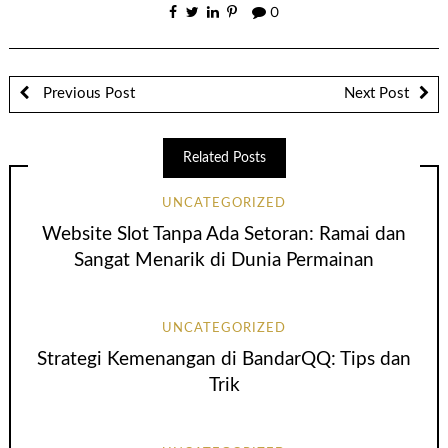
0
Previous Post
Next Post
Related Posts
UNCATEGORIZED
Website Slot Tanpa Ada Setoran: Ramai dan
Sangat Menarik di Dunia Permainan
UNCATEGORIZED
Strategi Kemenangan di BandarQQ: Tips dan
Trik