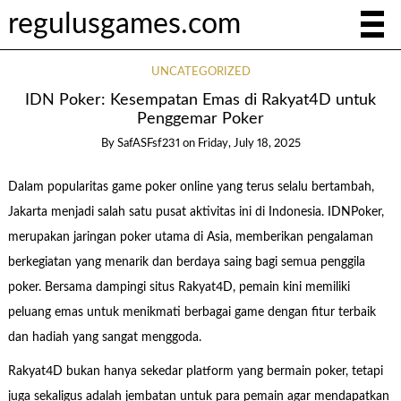
regulusgames.com
UNCATEGORIZED
IDN Poker: Kesempatan Emas di Rakyat4D untuk
Penggemar Poker
By
SafASFsf231
on
Friday, July 18, 2025
Dalam popularitas game poker online yang terus selalu bertambah,
Jakarta menjadi salah satu pusat aktivitas ini di Indonesia. IDNPoker,
merupakan jaringan poker utama di Asia, memberikan pengalaman
berkegiatan yang menarik dan berdaya saing bagi semua penggila
poker. Bersama dampingi situs Rakyat4D, pemain kini memiliki
peluang emas untuk menikmati berbagai game dengan fitur terbaik
dan hadiah yang sangat menggoda.
Rakyat4D bukan hanya sekedar platform yang bermain poker, tetapi
juga sekaligus adalah jembatan untuk para pemain agar mendapatkan