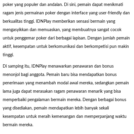
poker yang populer dan andalan. Di sini, pemain dapat menikmati
ragam jenis permainan poker dengan interface yang user-friendly dan
berkualitas tinggi. IDNPlay memberikan sensasi bermain yang
mengasyikkan dan memuaskan, yang membuatnya sangat cocok
untuk penggemar poker dari berbagai lapisan. Dengan jumlah pemain
aktif, kesempatan untuk berkomunikasi dan berkompetisi pun makin
tinggi.
Di samping itu, IDNPlay menawarkan penawaran dan bonus
menonjol bagi anggota. Pemain baru bisa mendapatkan bonus
penerimaan yang menambah modal awal mereka, sedangkan pemain
lama juga dapat merasakan ragam penawaran menarik yang bisa
memperbaiki pengalaman bermain mereka. Dengan berbagai bonus
yang disediakan, pemain mendapatkan lebih banyak sekali
kesempatan untuk meraih kemenangan dan memperpanjang waktu
bermain mereka.