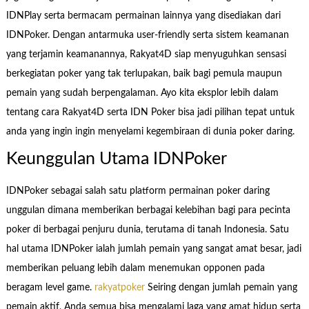
IDNPlay serta bermacam permainan lainnya yang disediakan dari
IDNPoker. Dengan antarmuka user-friendly serta sistem keamanan
yang terjamin keamanannya, Rakyat4D siap menyuguhkan sensasi
berkegiatan poker yang tak terlupakan, baik bagi pemula maupun
pemain yang sudah berpengalaman. Ayo kita eksplor lebih dalam
tentang cara Rakyat4D serta IDN Poker bisa jadi pilihan tepat untuk
anda yang ingin ingin menyelami kegembiraan di dunia poker daring.
Keunggulan Utama IDNPoker
IDNPoker sebagai salah satu platform permainan poker daring
unggulan dimana memberikan berbagai kelebihan bagi para pecinta
poker di berbagai penjuru dunia, terutama di tanah Indonesia. Satu
hal utama IDNPoker ialah jumlah pemain yang sangat amat besar, jadi
memberikan peluang lebih dalam menemukan opponen pada
beragam level game.
rakyatpoker
Seiring dengan jumlah pemain yang
pemain aktif, Anda semua bisa mengalami laga yang amat hidup serta