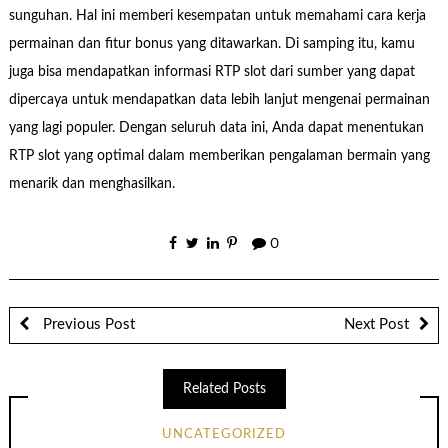
sunguhan. Hal ini memberi kesempatan untuk memahami cara kerja
permainan dan fitur bonus yang ditawarkan. Di samping itu, kamu
juga bisa mendapatkan informasi RTP slot dari sumber yang dapat
dipercaya untuk mendapatkan data lebih lanjut mengenai permainan
yang lagi populer. Dengan seluruh data ini, Anda dapat menentukan
RTP slot yang optimal dalam memberikan pengalaman bermain yang
menarik dan menghasilkan.
0
Previous Post
Next Post
Related Posts
UNCATEGORIZED