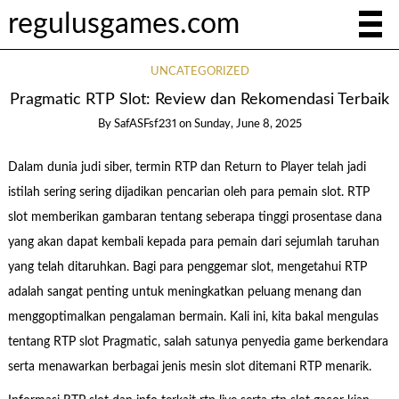
regulusgames.com
UNCATEGORIZED
Pragmatic RTP Slot: Review dan Rekomendasi Terbaik
By
SafASFsf231
on
Sunday, June 8, 2025
Dalam dunia judi siber, termin RTP dan Return to Player telah jadi
istilah sering sering dijadikan pencarian oleh para pemain slot. RTP
slot memberikan gambaran tentang seberapa tinggi prosentase dana
yang akan dapat kembali kepada para pemain dari sejumlah taruhan
yang telah ditaruhkan. Bagi para penggemar slot, mengetahui RTP
adalah sangat penting untuk meningkatkan peluang menang dan
menggoptimalkan pengalaman bermain. Kali ini, kita bakal mengulas
tentang RTP slot Pragmatic, salah satunya penyedia game berkendara
serta menawarkan berbagai jenis mesin slot ditemani RTP menarik.