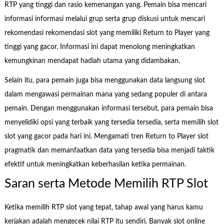
RTP yang tinggi dan rasio kemenangan yang. Pemain bisa mencari
informasi informasi melalui grup serta grup diskusi untuk mencari
rekomendasi rekomendasi slot yang memiliki Return to Player yang
tinggi yang gacor. Informasi ini dapat menolong meningkatkan
kemungkinan mendapat hadiah utama yang didambakan.
Selain itu, para pemain juga bisa menggunakan data langsung slot
dalam mengawasi permainan mana yang sedang populer di antara
pemain. Dengan menggunakan informasi tersebut, para pemain bisa
menyelidiki opsi yang terbaik yang tersedia tersedia, serta memilih slot
slot yang gacor pada hari ini. Mengamati tren Return to Player slot
pragmatik dan memanfaatkan data yang tersedia bisa menjadi taktik
efektif untuk meningkatkan keberhasilan ketika permainan.
Saran serta Metode Memilih RTP Slot
Ketika memilih RTP slot yang tepat, tahap awal yang harus kamu
kerjakan adalah mengecek nilai RTP itu sendiri. Banyak slot online