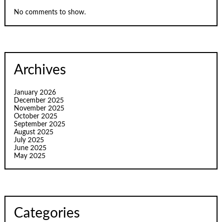
No comments to show.
Archives
January 2026
December 2025
November 2025
October 2025
September 2025
August 2025
July 2025
June 2025
May 2025
Categories