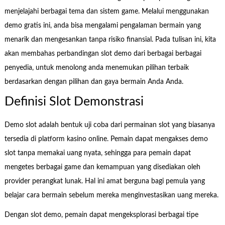
menjelajahi berbagai tema dan sistem game. Melalui menggunakan
demo gratis ini, anda bisa mengalami pengalaman bermain yang
menarik dan mengesankan tanpa risiko finansial. Pada tulisan ini, kita
akan membahas perbandingan slot demo dari berbagai berbagai
penyedia, untuk menolong anda menemukan pilihan terbaik
berdasarkan dengan pilihan dan gaya bermain Anda Anda.
Definisi Slot Demonstrasi
Demo slot adalah bentuk uji coba dari permainan slot yang biasanya
tersedia di platform kasino online. Pemain dapat mengakses demo
slot tanpa memakai uang nyata, sehingga para pemain dapat
mengetes berbagai game dan kemampuan yang disediakan oleh
provider perangkat lunak. Hal ini amat berguna bagi pemula yang
belajar cara bermain sebelum mereka menginvestasikan uang mereka.
Dengan slot demo, pemain dapat mengeksplorasi berbagai tipe