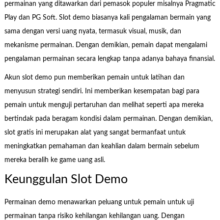
permainan yang ditawarkan dari pemasok populer misalnya Pragmatic
Play dan PG Soft. Slot demo biasanya kali pengalaman bermain yang
sama dengan versi uang nyata, termasuk visual, musik, dan
mekanisme permainan. Dengan demikian, pemain dapat mengalami
pengalaman permainan secara lengkap tanpa adanya bahaya finansial.
Akun slot demo pun memberikan pemain untuk latihan dan
menyusun strategi sendiri. Ini memberikan kesempatan bagi para
pemain untuk menguji pertaruhan dan melihat seperti apa mereka
bertindak pada beragam kondisi dalam permainan. Dengan demikian,
slot gratis ini merupakan alat yang sangat bermanfaat untuk
meningkatkan pemahaman dan keahlian dalam bermain sebelum
mereka beralih ke game uang asli.
Keunggulan Slot Demo
Permainan demo menawarkan peluang untuk pemain untuk uji
permainan tanpa risiko kehilangan kehilangan uang. Dengan