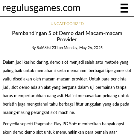
regulusgames.com
UNCATEGORIZED
Pembandingan Slot Demo dari Macam-macam
Provider
By
SafASFsf231
on
Monday, May 26, 2025
Dalam judi kasino daring, demo slot menjadi salah satu metode yang
paling baik untuk memahami serta memahami berbagai tipe game slot
yaitu disediakan oleh macam-macam provider. Untuk para pencinta
judi, slot demo adalah alat yang berguna dalam uji permainan tanpa
harus mempertaruhkan uang asli. Hal ini menawarkan peluang untuk
berlatih juga mengetahui tahu berbagai fitur unggulan yang ada pada
masing-masing perangkat slot machine.
Penyedia seperti Pragmatic Play PG Soft memberikan banyak opsi
akun demo demo slot untuk memungkinkan para pemain agar