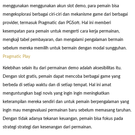
menggunakan menggunakan akun slot demo, para pemain bisa
mengeksplorasi berbagai ciri-ciri dan mekanisme game dari berbagai
provider, termasuk Pragmatic dan PGSoft. Hal ini memberi
kesempatan para pemain untuk mengerti cara kerja permainan,
mengkaji tabel pembayaran, dan mengalami pengalaman bermain
sebelum mereka memilih untuk bermain dengan modal sungguhan.
Pragmatic Play
Kelebihan selain itu dari permainan demo adalah aksesibilitas itu.
Dengan slot gratis, pemain dapat mencoba berbagai game yang
berbeda di setiap waktu dan di setiap tempat. Hal ini amat
menguntungkan bagi novis yang ingin ingin meningkatkan
keterampilan mereka sendiri dan untuk pemain berpengalaman yang
ingin mau mengevaluasi permainan baru sebelum memasang taruhan.
Dengan tidak adanya tekanan keuangan, pemain bisa fokus pada
strategi strategi dan kesenangan dari permainan.