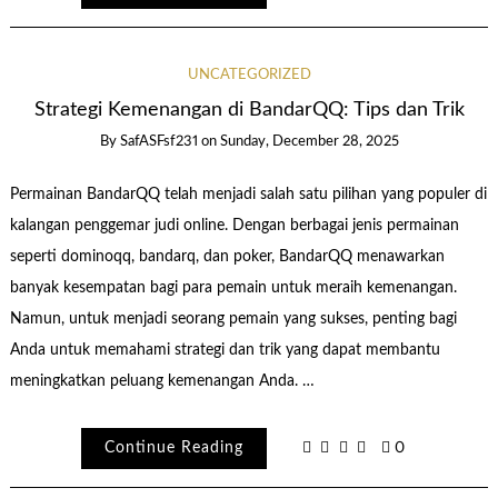
UNCATEGORIZED
Strategi Kemenangan di BandarQQ: Tips dan Trik
By
SafASFsf231
on
Sunday, December 28, 2025
Permainan BandarQQ telah menjadi salah satu pilihan yang populer di
kalangan penggemar judi online. Dengan berbagai jenis permainan
seperti dominoqq, bandarq, dan poker, BandarQQ menawarkan
banyak kesempatan bagi para pemain untuk meraih kemenangan.
Namun, untuk menjadi seorang pemain yang sukses, penting bagi
Anda untuk memahami strategi dan trik yang dapat membantu
meningkatkan peluang kemenangan Anda. …
Continue Reading
0