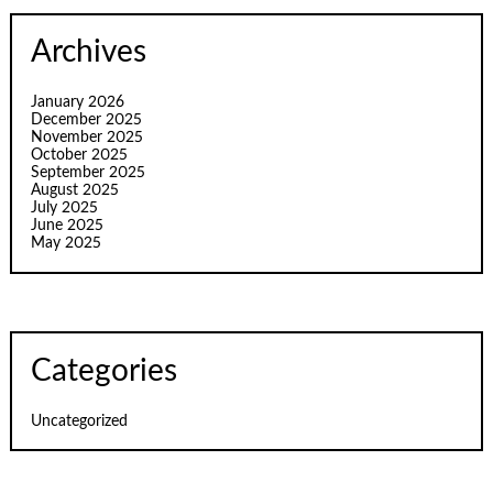
Archives
January 2026
December 2025
November 2025
October 2025
September 2025
August 2025
July 2025
June 2025
May 2025
Categories
Uncategorized